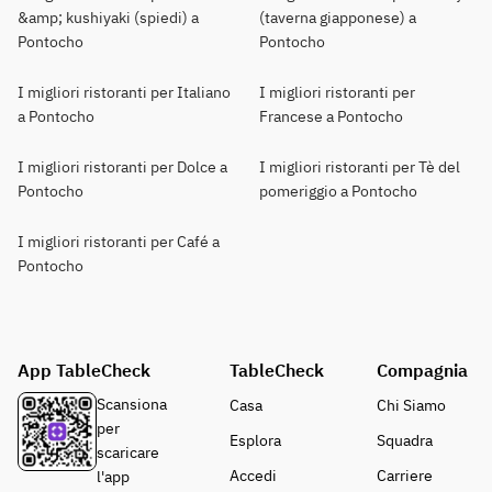
&amp; kushiyaki (spiedi) a
(taverna giapponese) a
Pontocho
Pontocho
I migliori ristoranti per Italiano
I migliori ristoranti per
a Pontocho
Francese a Pontocho
I migliori ristoranti per Dolce a
I migliori ristoranti per Tè del
Pontocho
pomeriggio a Pontocho
I migliori ristoranti per Café a
Pontocho
App TableCheck
TableCheck
Compagnia
Scansiona
Casa
Chi Siamo
per
Esplora
Squadra
scaricare
Accedi
Carriere
l'app