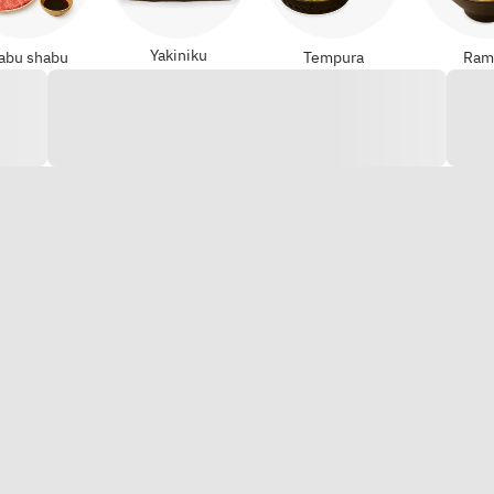
Yakiniku
abu shabu
Tempura
Ram