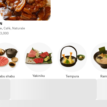
N
ce
,
Café
,
Naturale
3,000
Yakiniku
abu shabu
Tempura
Ram