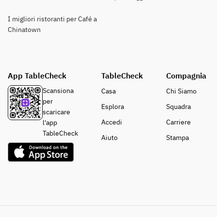
I migliori ristoranti per Café a
Chinatown
App TableCheck
TableCheck
Compagnia
Scansiona
Casa
Chi Siamo
per
Esplora
Squadra
scaricare
Accedi
Carriere
l'app
TableCheck
Aiuto
Stampa