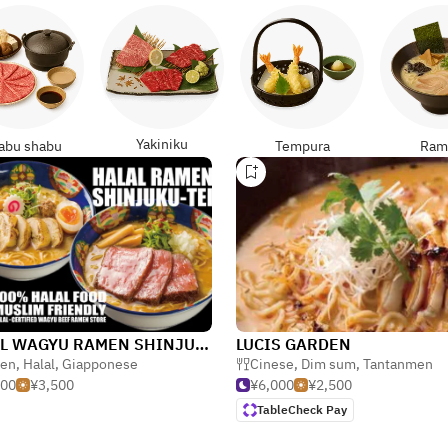
Yakiniku
abu shabu
Tempura
Ram
HALAL WAGYU RAMEN SHINJUKU-TEI Ueno Park Tokyo
LUCIS GARDEN
en
,
Halal
,
Giapponese
Cinese
,
Dim sum
,
Tantanmen
500
¥3,500
¥6,000
¥2,500
TableCheck Pay