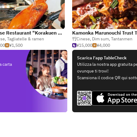
Chinese Restaurant "Korakuen Hanten"
Kamonka Marunouchi Trust 
ese
,
Tagliatelle & ramen
Cinese
,
Dim sum
,
Tantanmen
000
¥1,500
¥15,000
¥4,000
Scarica l'app TableCheck
a carta
Utilizza la nostra app gratuita 
ovunque ti trovi!
Scansiona il codice QR qui sott