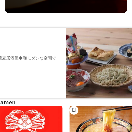
蕎麦居酒屋◆和モダンな空間で
味わいが楽しめる当店では、健
られたグルテンフリー蕎麦は、
い♪分子栄養学を応用した料理や
国の酒もご用意しております。
室風のテーブル席を完備。現代
 ramen
うぞ◎