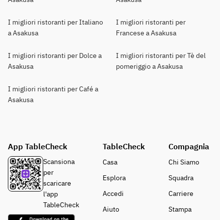
I migliori ristoranti per Italiano
I migliori ristoranti per
a Asakusa
Francese a Asakusa
I migliori ristoranti per Dolce a
I migliori ristoranti per Tè del
Asakusa
pomeriggio a Asakusa
I migliori ristoranti per Café a
Asakusa
App TableCheck
TableCheck
Compagnia
Scansiona
Casa
Chi Siamo
per
Esplora
Squadra
scaricare
Accedi
Carriere
l'app
TableCheck
Aiuto
Stampa