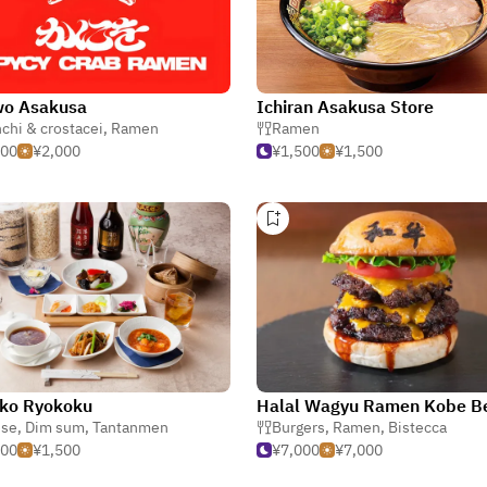
wo Asakusa
Ichiran Asakusa Store
chi & crostacei
,
Ramen
Ramen
000
¥2,000
¥1,500
¥1,500
nko Ryokoku
ese
,
Dim sum
,
Tantanmen
Burgers
,
Ramen
,
Bistecca
000
¥1,500
¥7,000
¥7,000