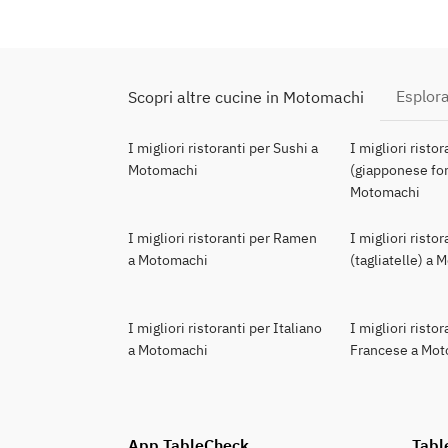
Esplora
Scopri altre cucine in Motomachi
I migliori ristoranti per Sushi a
I migliori risto
Motomachi
(giapponese for
Motomachi
I migliori ristoranti per Ramen
I migliori risto
a Motomachi
(tagliatelle) a
I migliori ristoranti per Italiano
I migliori ristor
a Motomachi
Francese a Mo
App TableCheck
Tabl