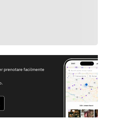
per prenotare facilmente
o.