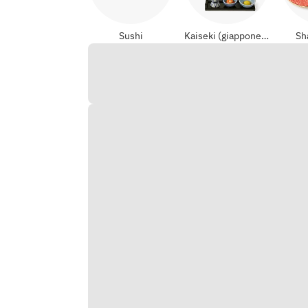
Sushi
Kaiseki (giapponese formali)
Sh