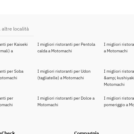
 altre località
ranti per Kaiseki
I migliori ristoranti per Pentola
I migliori ristor
mali) a
calda a Motomachi
a Motomachi
ranti per Soba
I migliori ristoranti per Udon
I migliori ristor
 Motomachi
(tagliatelle) a Motomachi
&amp; kushiyaki
Motomachi
anti per
I migliori ristoranti per Dolce a
I migliori ristor
tomachi
Motomachi
pomeriggio a M
eCheck
Compagnia