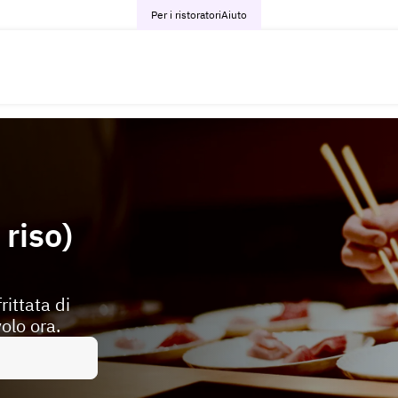
Per i ristoratori
Aiuto
 riso)
rittata di
olo ora.