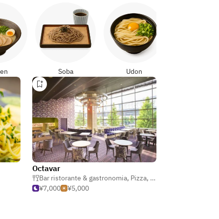
Yakitori
en
Soba
Udon
Octavar
Bar ristorante & gastronomia
,
Pizza
,
Pasta
¥7,000
¥5,000