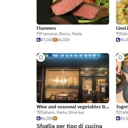
Flammes
LinoL
Francese
,
Bistro
,
Pasta
Ital
¥7,000
¥4,000
¥6,
Wine and seasonal vegetables Barchetta
Italiano
,
Pasta
,
Wine bar
Caf
¥6,000
-
¥3,
Sfoglia per tipo di cucina