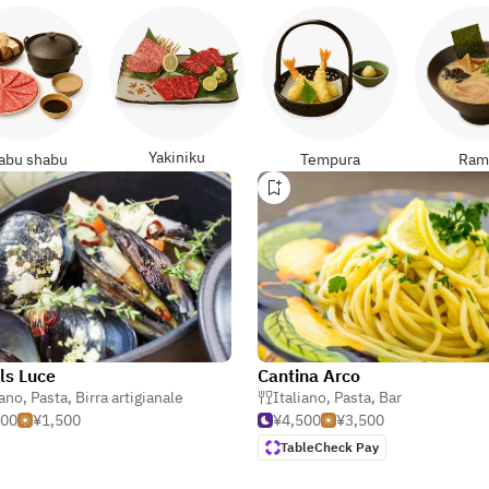
Yakiniku
abu shabu
Tempura
Ram
ls Luce
Cantina Arco
iano
,
Pasta
,
Birra artigianale
Italiano
,
Pasta
,
Bar
500
¥1,500
¥4,500
¥3,500
TableCheck Pay