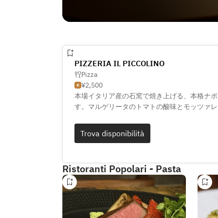
PIZZERIA IL PICCOLINO
Pizza
¥2,500
本場イタリア産の石窯で焼き上げる、本格ナポ
す。マルゲリータのトマトの酸味とモッツァレ
奏で、プリマヴェーラの生ハムとルッコラの組
イムには、お得なセットメニューもご用意して
Trova disponibilità
さい。京都市の外れに位置する隠れ家的な当店
楽しみいただけます。
Ristoranti Popolari - Pasta