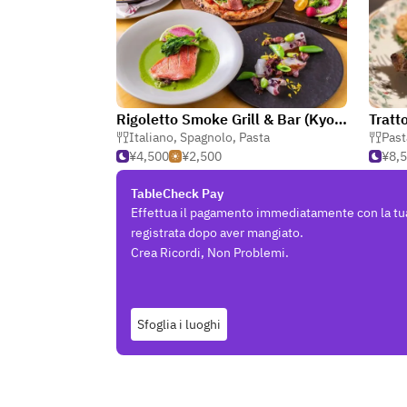
Rigoletto Smoke Grill & Bar (Kyoto)
Tratt
Italiano
,
Spagnolo
,
Pasta
Past
¥4,500
¥2,500
¥8,
TableCheck Pay
Effettua il pagamento immediatamente con la tu
registrata dopo aver mangiato.
Crea Ricordi, Non Problemi.
Sfoglia i luoghi