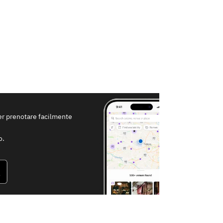
per prenotare facilmente
o.