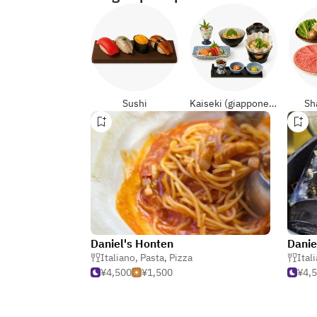
Sushi
Kaiseki (giapponese formali)
Sh
Daniel's Honten
Danie
Italiano
,
Pasta
,
Pizza
Ital
¥4,500
¥1,500
¥4,