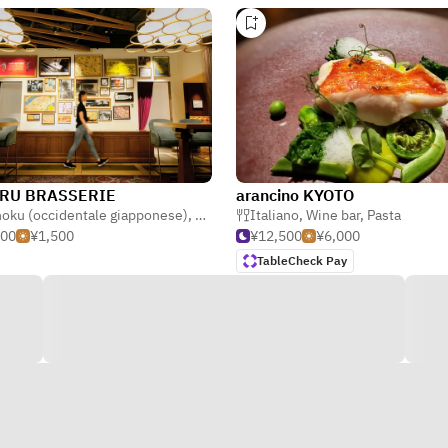
RU BRASSERIE
arancino KYOTO
oku (occidentale giapponese)
ta
,
Pasta
,
Dolce
Italiano
,
Wine bar
,
Pasta
000
¥1,500
¥12,500
¥6,000
TableCheck Pay