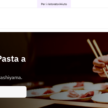
Per i ristoratori
Aiuto
Pasta a
Arashiyama.