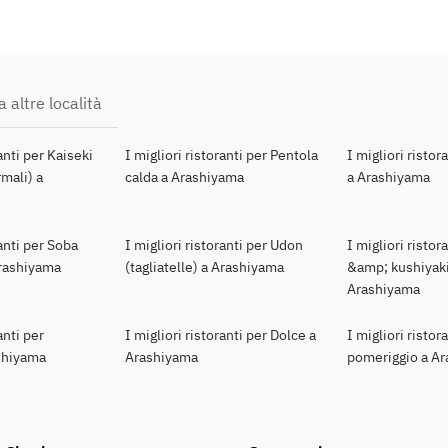
a altre località
ranti per Kaiseki
I migliori ristoranti per Pentola
I migliori ristor
mali) a
calda a Arashiyama
a Arashiyama
ranti per Soba
I migliori ristoranti per Udon
I migliori ristor
 Arashiyama
(tagliatelle) a Arashiyama
&amp; kushiyaki
Arashiyama
anti per
I migliori ristoranti per Dolce a
I migliori ristor
shiyama
Arashiyama
pomeriggio a A