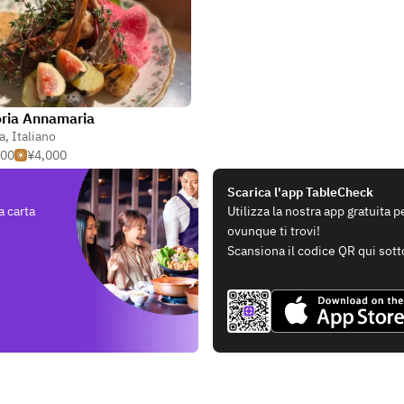
oria Annamaria
a
,
Italiano
500
¥4,000
Scarica l'app TableCheck
a carta
Utilizza la nostra app gratuita 
ovunque ti trovi!
Scansiona il codice QR qui sott