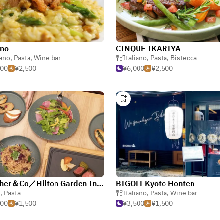
ino
CINQUE IKARIYA
iano
,
Pasta
,
Wine bar
Italiano
,
Pasta
,
Bistecca
000
¥2,500
¥6,000
¥2,500
Together＆Co／Hilton Garden Inn Kyoto Shijo Karasuma
BIGOLI Kyoto Honten
é
,
Pasta
Italiano
,
Pasta
,
Wine bar
500
¥1,500
¥3,500
¥1,500