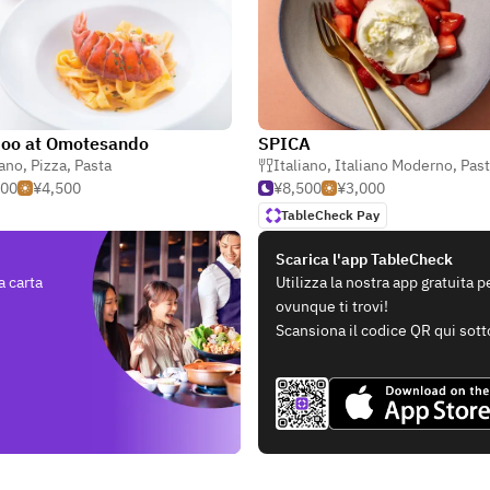
oo at Omotesando
SPICA
iano
,
Pizza
,
Pasta
Italiano
,
Italiano Moderno
,
Pas
500
¥4,500
¥8,500
¥3,000
TableCheck Pay
Scarica l'app TableCheck
a carta
Utilizza la nostra app gratuita 
ovunque ti trovi!
Scansiona il codice QR qui sott