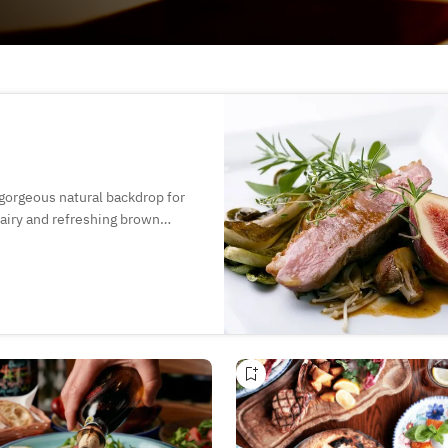
 gorgeous natural backdrop for
 airy and refreshing brown
easonal ingredients. Our dishes
feast for the mind as well as the
ood.