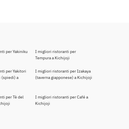
anti per Yakiniku
I migliori ristoranti per
Tempura a Kichijoji
anti per Yakitori
I migliori ristoranti per Izakaya
 (spiedi) a
(taverna giapponese) a Kichijoji
anti per Tè del
I migliori ristoranti per Café a
hijoji
Kichijoji