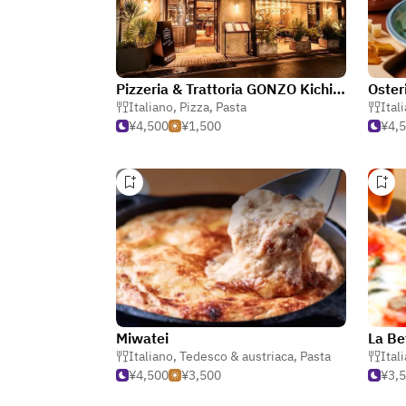
Pizzeria & Trattoria GONZO Kichijojiten
Oster
Italiano
,
Pizza
,
Pasta
Ital
¥4,500
¥1,500
¥4,
Miwatei
La Be
Italiano
,
Tedesco & austriaca
,
Pasta
Ital
¥4,500
¥3,500
¥3,