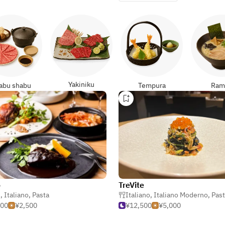
Yakiniku
abu shabu
Tempura
Ram
o
TreVite
é
,
Italiano
,
Pasta
,
Pasta
Italiano
,
Italiano Moderno
,
Pas
500
¥2,500
¥12,500
¥5,000