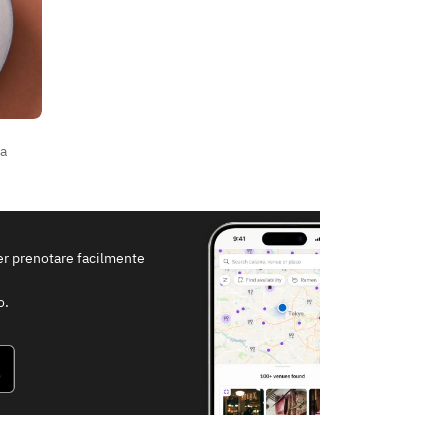
ta
per prenotare facilmente
o.