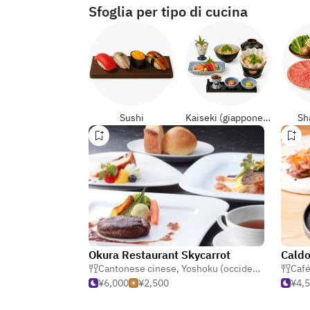
Sfoglia per tipo di cucina
Sushi
Kaiseki (giapponese formali)
Sh
Okura Restaurant Skycarrot
Cald
Cantonese cinese
,
Yoshoku (occidentale giapponese)
Caf
¥6,000
¥2,500
¥4,