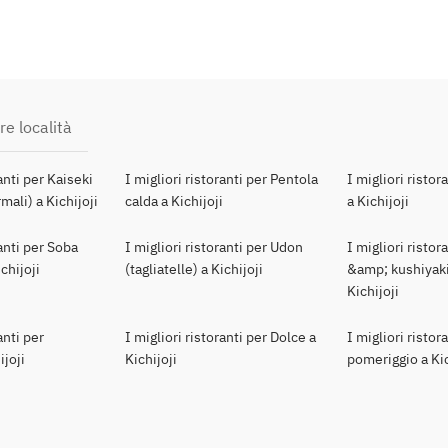
re località
ranti per Kaiseki
I migliori ristoranti per Pentola
I migliori ristor
mali) a Kichijoji
calda a Kichijoji
a Kichijoji
ranti per Soba
I migliori ristoranti per Udon
I migliori ristor
ichijoji
(tagliatelle) a Kichijoji
&amp; kushiyaki
Kichijoji
anti per
I migliori ristoranti per Dolce a
I migliori ristor
ijoji
Kichijoji
pomeriggio a Kic