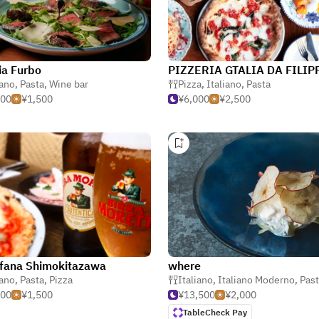
ia Furbo
PIZZERIA GTALIA DA FILIP
iano
,
Pasta
,
Wine bar
Pizza
,
Italiano
,
Pasta
500
¥1,500
¥6,000
¥2,500
fana Shimokitazawa
where
iano
,
Pasta
,
Pizza
Italiano
,
Italiano Moderno
,
Pas
500
¥1,500
¥13,500
¥2,000
TableCheck Pay