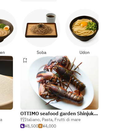
Yakitori
en
Soba
Udon
OTTIMO seafood garden Shinjukuten
ta
Italiano
,
Pasta
,
Frutti di mare
¥8,500
¥4,000