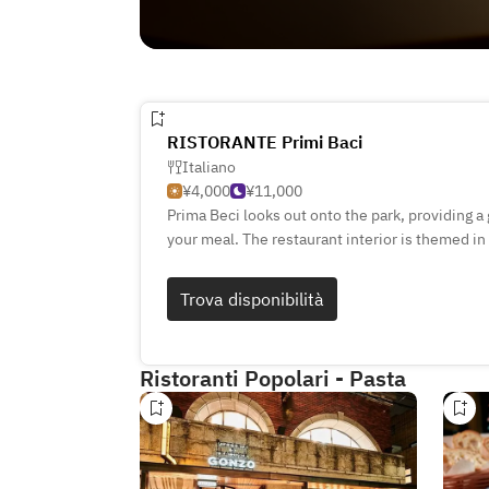
RISTORANTE Primi Baci
Italiano
¥4,000
¥11,000
Prima Beci looks out onto the park, providing a
your meal. The restaurant interior is themed in
tones. Our authentic Italian cuisine features s
look exquisite and taste and smell delicious, a 
Trova disponibilità
stomach. Ideal for lovers of authentic Italian f
Ristoranti Popolari - Pasta