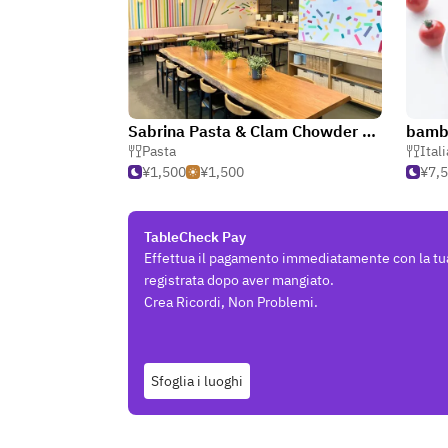
Sabrina Pasta & Clam Chowder Shibuya Hikarie
bamb
Pasta
Ital
¥1,500
¥1,500
¥7,
TableCheck Pay
Effettua il pagamento immediatamente con la tu
registrata dopo aver mangiato.
Crea Ricordi, Non Problemi.
Sfoglia i luoghi