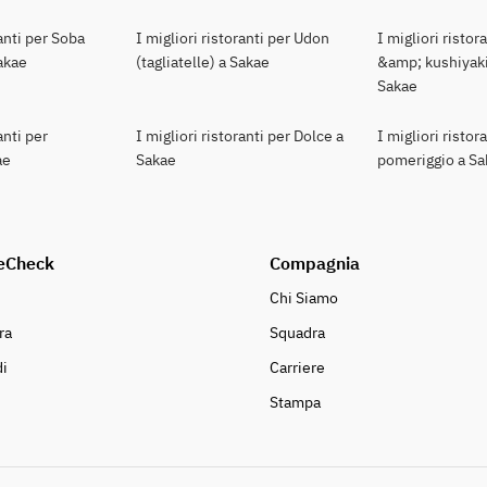
ranti per Soba
I migliori ristoranti per Udon
I migliori ristor
Sakae
(tagliatelle) a Sakae
&amp; kushiyaki
Sakae
anti per
I migliori ristoranti per Dolce a
I migliori ristor
ae
Sakae
pomeriggio a S
eCheck
Compagnia
Chi Siamo
ra
Squadra
i
Carriere
Stampa