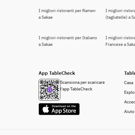
I migliori ristoranti per Ramen
I migliori risto
a Sakae
(tagliatelle) a 
I migliori ristoranti per Italiano
I migliori ristor
a Sakae
Francese a Sak
App TableCheck
Tabl
Scansiona per scaricare
Casa
l'app TableCheck
Esplo
Acced
Aiuto