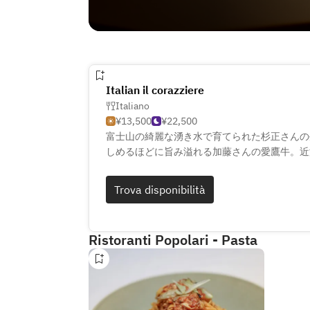
Italian il corazziere
Italiano
¥13,500
¥22,500
富士山の綺麗な湧き水で育てられた杉正さんの
しめるほどに旨み溢れる加藤さんの愛鷹牛。近
に、ハンターさんから届く山の恵み。毎日手打
一つ手作りする小菓子に至るまで。イルコラッ
Trova disponibilità
んでいただくことを大切にしています。
Ristoranti Popolari - Pasta