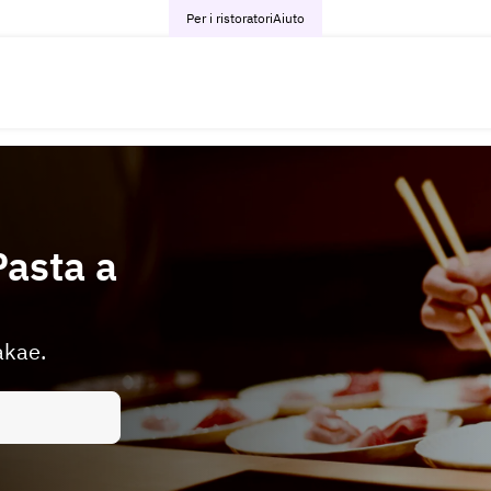
Per i ristoratori
Aiuto
Pasta a
akae.