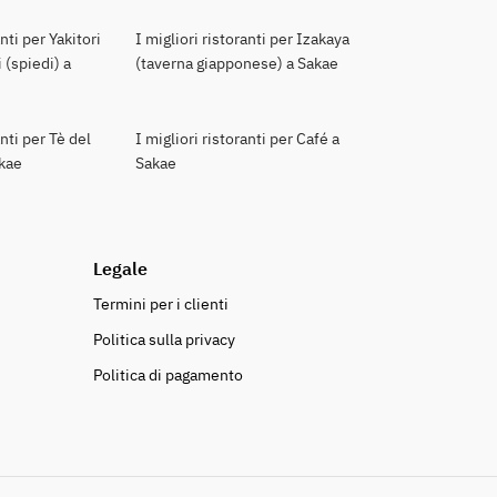
anti per Yakitori
I migliori ristoranti per Izakaya
 (spiedi) a
(taverna giapponese) a Sakae
anti per Tè del
I migliori ristoranti per Café a
akae
Sakae
Legale
Termini per i clienti
Politica sulla privacy
Politica di pagamento