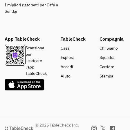
I migliori ristoranti per Café a
Sendai
App TableCheck
TableCheck
Compagnia
Scansiona
Casa
Chi Siamo
per
Esplora
Squadra
scaricare
Accedi
Carriere
l'app
TableCheck
Aiuto
Stampa
© 2025 TableCheck Inc.