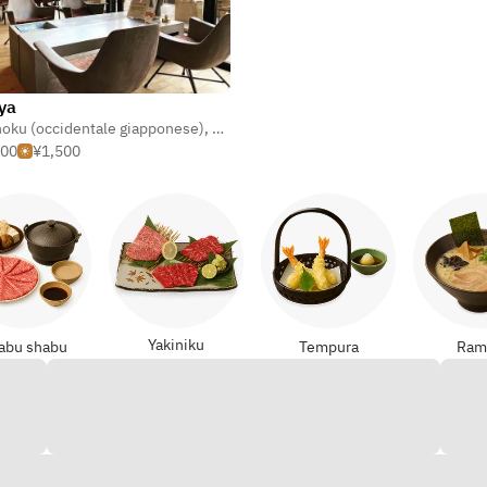
ya
oku (occidentale giapponese)
,
Panini
,
Pasta
500
¥1,500
Yakiniku
abu shabu
Tempura
Ram