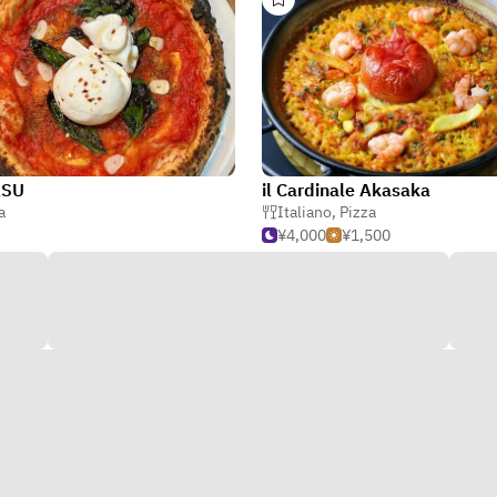
ASU
il Cardinale Akasaka
a
Italiano
,
Pizza
¥4,000
¥1,500