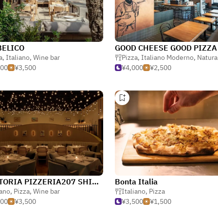
BELICO
a
,
Italiano
,
Wine bar
Pizza
,
Italiano Moderno
,
Natura
000
¥3,500
¥4,000
¥2,500
TRATTORIA PIZZERIA207 SHIBUYA
Bonta Italia
iano
,
Pizza
,
Wine bar
Italiano
,
Pizza
500
¥3,500
¥3,500
¥1,500