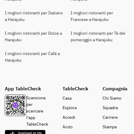
I migliori ristoranti per Italiano
I migliori ristoranti per
a Harajuku
Francese a Harajuku
I migliori ristoranti per Dolce a
I migliori ristoranti per Tè del
Harajuku
pomeriggio a Harajuku
I migliori ristoranti per Café a
Harajuku
App TableCheck
TableCheck
Compagnia
Scansiona
Casa
Chi Siamo
per
Esplora
Squadra
scaricare
Accedi
Carriere
l'app
TableCheck
Aiuto
Stampa