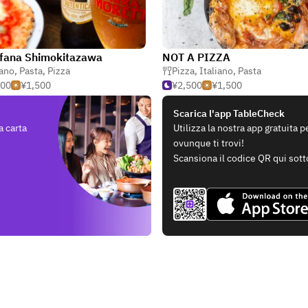
fana Shimokitazawa
NOT A PIZZA
iano
,
Pasta
,
Pizza
Pizza
,
Italiano
,
Pasta
500
¥1,500
¥2,500
¥1,500
Scarica l'app TableCheck
a carta
Utilizza la nostra app gratuita 
ovunque ti trovi!
Scansiona il codice QR qui sott