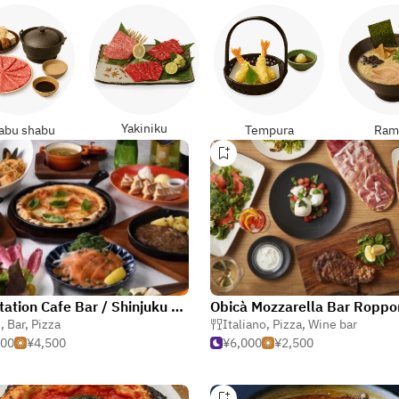
Yakiniku
abu shabu
Tempura
Ram
The Station Cafe Bar / Shinjuku Prince Hotel
é
,
Bar
,
Pizza
Italiano
,
Pizza
,
Wine bar
500
¥4,500
¥6,000
¥2,500