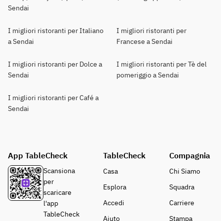
Sendai
I migliori ristoranti per Italiano
I migliori ristoranti per
a Sendai
Francese a Sendai
I migliori ristoranti per Dolce a
I migliori ristoranti per Tè del
Sendai
pomeriggio a Sendai
I migliori ristoranti per Café a
Sendai
App TableCheck
TableCheck
Compagnia
Scansiona
Casa
Chi Siamo
per
Esplora
Squadra
scaricare
Accedi
Carriere
l'app
TableCheck
Aiuto
Stampa