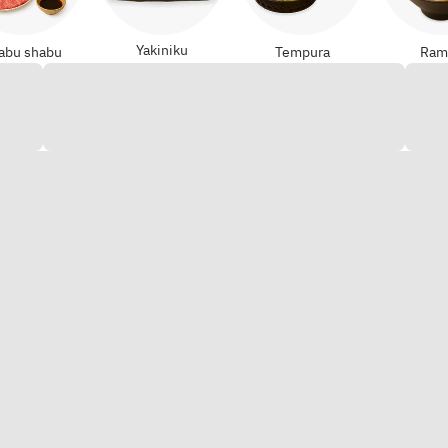
Yakiniku
abu shabu
Tempura
Ram