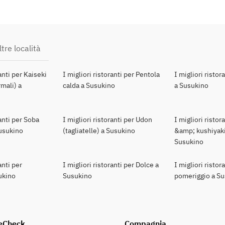
tre località
ranti per Kaiseki
I migliori ristoranti per Pentola
I migliori ristor
mali) a
calda a Susukino
a Susukino
ranti per Soba
I migliori ristoranti per Udon
I migliori ristor
Susukino
(tagliatelle) a Susukino
&amp; kushiyaki
Susukino
anti per
I migliori ristoranti per Dolce a
I migliori ristor
ukino
Susukino
pomeriggio a S
eCheck
Compagnia