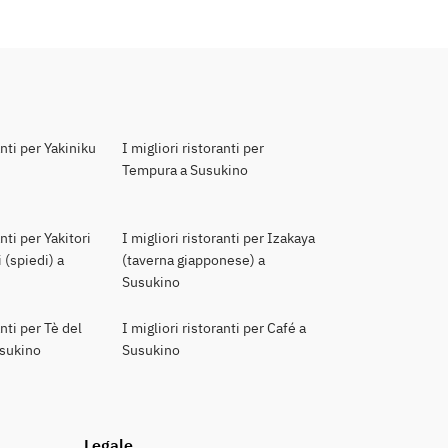
anti per Yakiniku
I migliori ristoranti per
Tempura a Susukino
anti per Yakitori
I migliori ristoranti per Izakaya
 (spiedi) a
(taverna giapponese) a
Susukino
anti per Tè del
I migliori ristoranti per Café a
usukino
Susukino
Legale