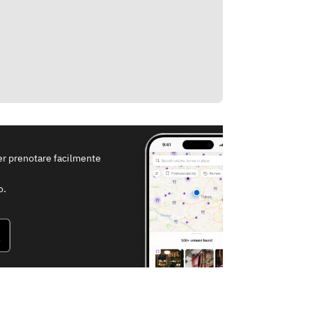
per prenotare facilmente
o.