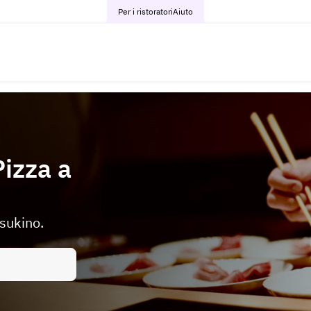
Per i ristoratori
Aiuto
Pizza a
usukino.