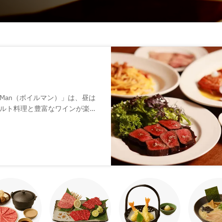
 Man（ボイルマン）」は、昼は
ルト料理と豊富なワインが楽し
東京の名店「トスカーナ」で磨
使用。アクアパッツァや自家製
いた雰囲気の中で、ワインとの