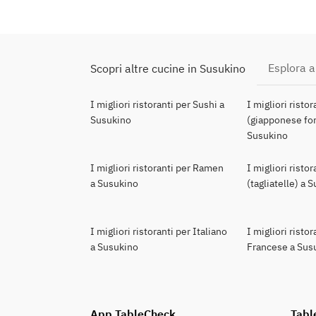
Esplora al
Scopri altre cucine in Susukino
I migliori ristoranti per Sushi a
I migliori risto
Susukino
(giapponese for
Susukino
I migliori ristoranti per Ramen
I migliori risto
a Susukino
(tagliatelle) a 
I migliori ristoranti per Italiano
I migliori ristor
a Susukino
Francese a Sus
App TableCheck
Tabl