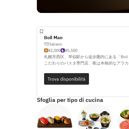
Boil Man
Italiano
¥2,000
¥5,500
札幌市西区、琴似駅から徒歩圏内にある「Boil
こだわりのパスタ専門店、夜は本格的なアラカ
めるイタリアンダイニング。オーナーシェフは
かれた腕を活かし、厳選した北海道産の食材を
Trova disponibilità
パスタなど、多彩な料理が味わえます。落ち着
絶妙なマリアージュをお楽しみください。
Sfoglia per tipo di cucina