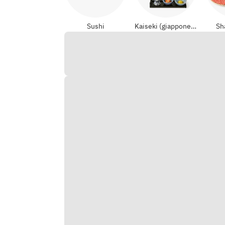
Sushi
Kaiseki (giapponese formali)
Sh