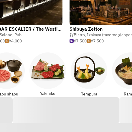
SKY BAR ESCALIER / The Westin Tokyo
Shibuya Zetton
Salone
,
Pub
Bistro
,
Izakaya (taverna giappo
000
¥4,000
¥7,500
¥7,500
Yakiniku
abu shabu
Tempura
Ram