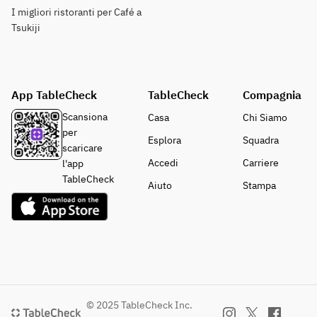
I migliori ristoranti per Café a
Tsukiji
App TableCheck
TableCheck
Compagnia
Scansiona
Casa
Chi Siamo
per
Esplora
Squadra
scaricare
Accedi
Carriere
l'app
TableCheck
Aiuto
Stampa
© 2025 TableCheck Inc.