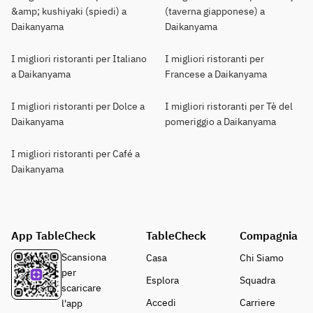
&amp; kushiyaki (spiedi) a
(taverna giapponese) a
Daikanyama
Daikanyama
I migliori ristoranti per Italiano
I migliori ristoranti per
a Daikanyama
Francese a Daikanyama
I migliori ristoranti per Dolce a
I migliori ristoranti per Tè del
Daikanyama
pomeriggio a Daikanyama
I migliori ristoranti per Café a
Daikanyama
App TableCheck
TableCheck
Compagnia
Scansiona
Casa
Chi Siamo
per
Esplora
Squadra
scaricare
Accedi
Carriere
l'app