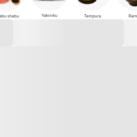
Yakiniku
abu shabu
Tempura
Ram