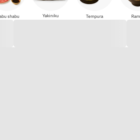
Yakiniku
abu shabu
Tempura
Ram