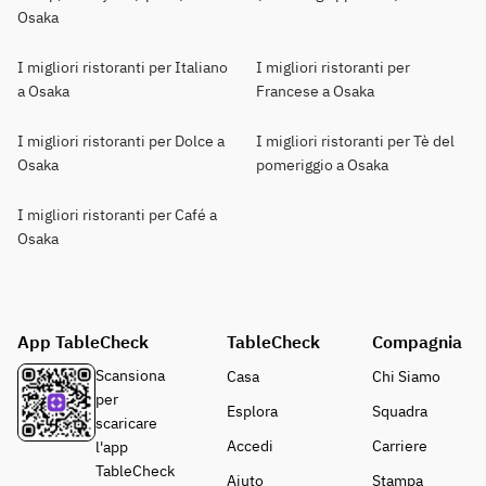
Osaka
I migliori ristoranti per Italiano
I migliori ristoranti per
a Osaka
Francese a Osaka
I migliori ristoranti per Dolce a
I migliori ristoranti per Tè del
Osaka
pomeriggio a Osaka
I migliori ristoranti per Café a
Osaka
App TableCheck
TableCheck
Compagnia
Scansiona
Casa
Chi Siamo
per
Esplora
Squadra
scaricare
Accedi
Carriere
l'app
TableCheck
Aiuto
Stampa