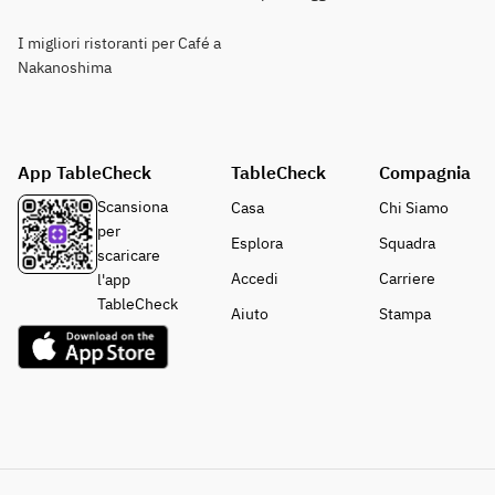
I migliori ristoranti per Café a
Nakanoshima
App TableCheck
TableCheck
Compagnia
Scansiona
Casa
Chi Siamo
per
Esplora
Squadra
scaricare
Accedi
Carriere
l'app
TableCheck
Aiuto
Stampa