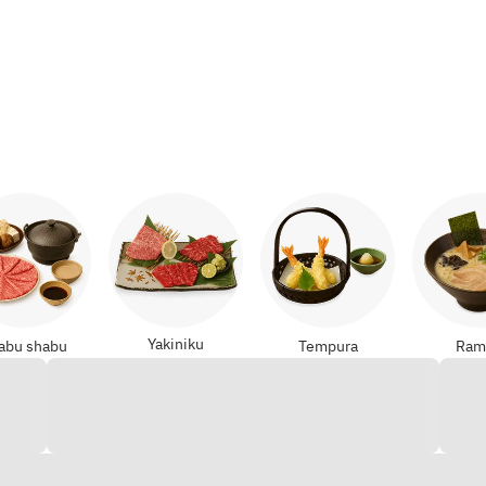
Yakiniku
abu shabu
Tempura
Ram