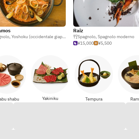
amos
Raiz
gnolo
fé
,
Yoshoku (occidentale giapponese)
Spagnolo
,
Mediterraneo
,
Spagnolo moderno
¥15,000
¥5,500
Yakiniku
abu shabu
Tempura
Ram