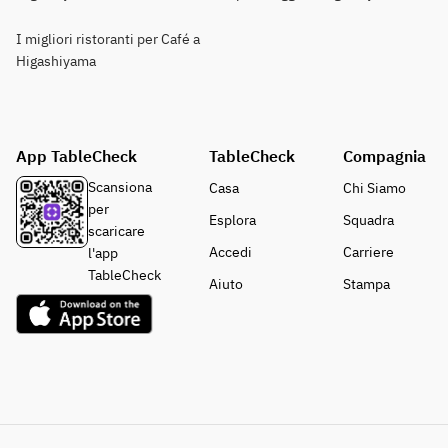
I migliori ristoranti per Café a
Higashiyama
App TableCheck
TableCheck
Compagnia
Scansiona
Casa
Chi Siamo
per
Esplora
Squadra
scaricare
Accedi
Carriere
l'app
TableCheck
Aiuto
Stampa