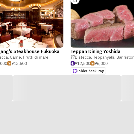
ang's Steakhouse Fukuoka
Teppan Dining Yoshida
ecca
,
Carne
,
Frutti di mare
Bistecca
,
Teppanyaki
,
Bar ristorante & g
,000
¥13,500
¥12,500
¥6,000
TableCheck Pay