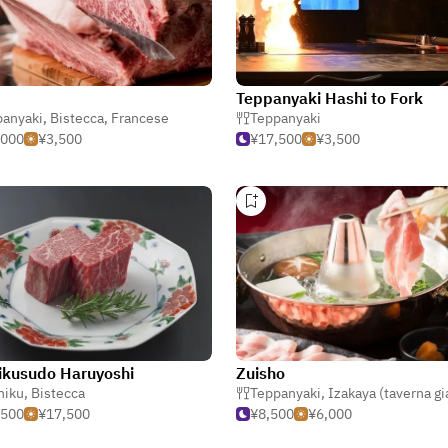
Teppanyaki Hashi to Fork
panyaki
,
Bistecca
,
Francese
Teppanyaki
,000
¥3,500
¥17,500
¥3,500
ikusudo Haruyoshi
Zuisho
niku
,
Bistecca
Teppanyaki
,
Izakaya (taverna giapp
,500
¥17,500
¥8,500
¥6,000