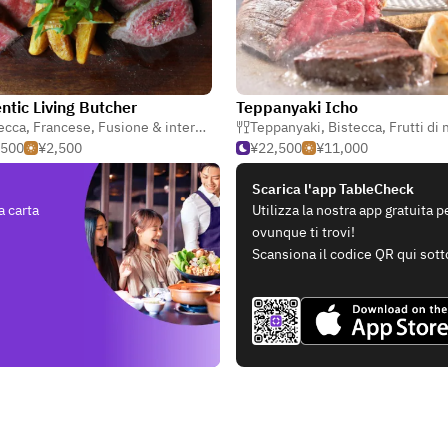
ntic Living Butcher
Teppanyaki Icho
ecca
,
Francese
,
Fusione & internazionale
Teppanyaki
,
Bistecca
,
Frutti di
,500
¥2,500
¥22,500
¥11,000
Scarica l'app TableCheck
a carta
Utilizza la nostra app gratuita 
ovunque ti trovi!
Scansiona il codice QR qui sott