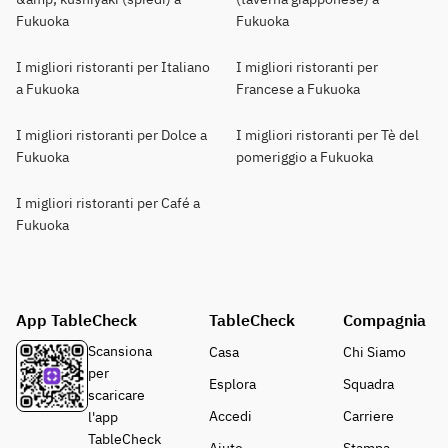
Fukuoka
Fukuoka
I migliori ristoranti per Italiano
I migliori ristoranti per
a Fukuoka
Francese a Fukuoka
I migliori ristoranti per Dolce a
I migliori ristoranti per Tè del
Fukuoka
pomeriggio a Fukuoka
I migliori ristoranti per Café a
Fukuoka
App TableCheck
TableCheck
Compagnia
Scansiona
Casa
Chi Siamo
per
Esplora
Squadra
scaricare
Accedi
Carriere
l'app
TableCheck