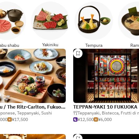
Yakiniku
abu shabu
Tempura
Ram
Genjyu / The Ritz-Carlton, Fukuoka
TEPPAN-YAKI 10 FUKUOKA
pponese
,
Teppanyaki
,
Sushi
Teppanyaki
,
Bistecca
,
Frutti di
,000
¥17,500
¥12,500
¥6,000