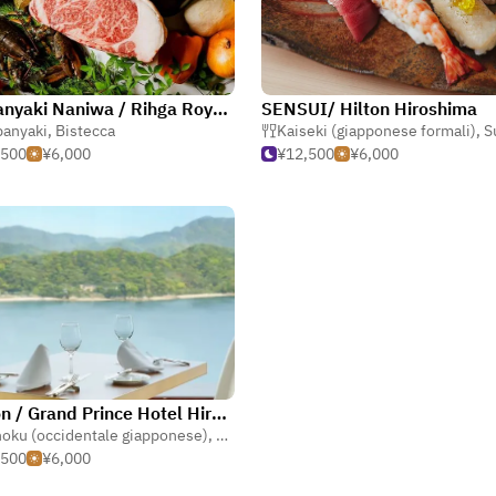
Teppanyaki Naniwa / Rihga Royal Hotel Hiroshima
SENSUI/ Hilton Hiroshima
panyaki
,
Bistecca
Kaiseki (giapponese formali)
,
S
,500
¥6,000
¥12,500
¥6,000
Boston / Grand Prince Hotel Hiroshima
oku (occidentale giapponese)
,
Bistecca
,
Frutti di mare
,500
¥6,000