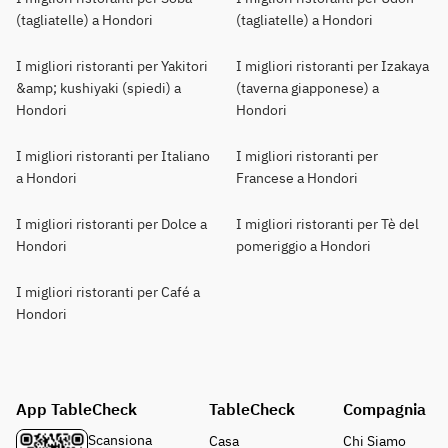
(tagliatelle) a Hondori
(tagliatelle) a Hondori
I migliori ristoranti per Yakitori
I migliori ristoranti per Izakaya
&amp; kushiyaki (spiedi) a
(taverna giapponese) a
Hondori
Hondori
I migliori ristoranti per Italiano
I migliori ristoranti per
a Hondori
Francese a Hondori
I migliori ristoranti per Dolce a
I migliori ristoranti per Tè del
Hondori
pomeriggio a Hondori
I migliori ristoranti per Café a
Hondori
App TableCheck
TableCheck
Compagnia
Scansiona
Casa
Chi Siamo