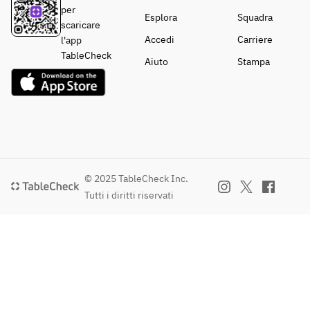
per
Esplora
Squadra
scaricare
Accedi
Carriere
l'app
TableCheck
Aiuto
Stampa
© 2025 TableCheck Inc.
Tutti i diritti riservati