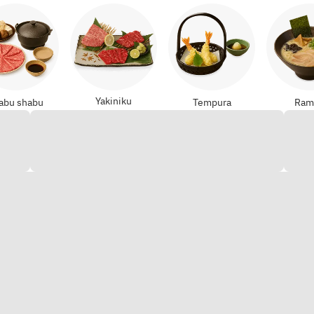
Yakiniku
abu shabu
Tempura
Ram