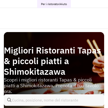
Per i ristoratori
Aiuto
Migliori Ristoranti Tapas
& piccoli piatti a
Shimokitazawa
Scopri i migliori ristoranti Tapas & piccoli
piatti a Shimokitazawa. Prenota il tuo tavolo
ora.