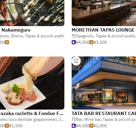
o Nakameguro
MORETHAN TAPAS LOUNGE
gnolo
,
Bistro
,
Tapas & piccoli piatti
Spagnolo
,
Tapas & piccoli piatti
000
-
¥4,500
¥3,500
Kagurazaka raclette & Fondue Fromatique
TATA BAR RESTAURANT CA
 piccoli piatti
oku (occidentale giapponese)
,
Italiano
,
Bar
Tapas & piccoli piatti
,
Wine bar
,
Tapas & piccoli pi
500
¥1,500
¥4,500
¥2,000