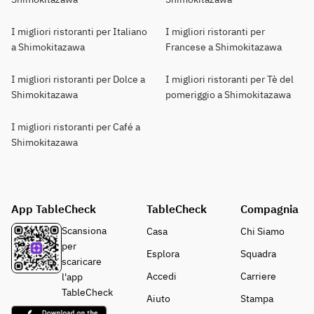
I migliori ristoranti per Italiano
I migliori ristoranti per
a Shimokitazawa
Francese a Shimokitazawa
I migliori ristoranti per Dolce a
I migliori ristoranti per Tè del
Shimokitazawa
pomeriggio a Shimokitazawa
I migliori ristoranti per Café a
Shimokitazawa
App TableCheck
TableCheck
Compagnia
Scansiona
Casa
Chi Siamo
per
Esplora
Squadra
scaricare
Accedi
Carriere
l'app
TableCheck
Aiuto
Stampa