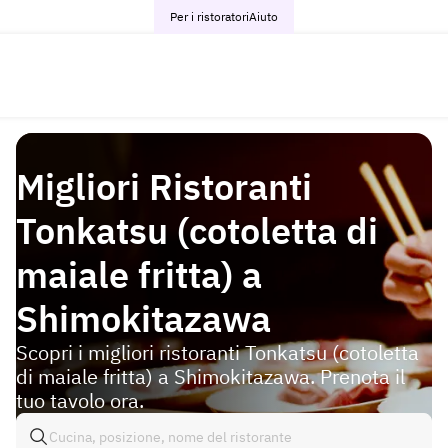
Per i ristoratori
Aiuto
Migliori Ristoranti
Tonkatsu (cotoletta di
maiale fritta) a
Shimokitazawa
Scopri i migliori ristoranti Tonkatsu (cotoletta
di maiale fritta) a Shimokitazawa. Prenota il
tuo tavolo ora.