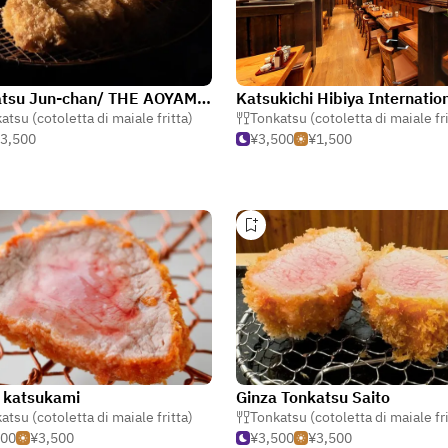
Tonkatsu Jun-chan/ THE AOYAMA GRAND HOTEL
atsu (cotoletta di maiale fritta)
,
Coreano
Tonkatsu (cotoletta di maiale fri
3,500
¥3,500
¥1,500
 katsukami
Ginza Tonkatsu Saito
atsu (cotoletta di maiale fritta)
Tonkatsu (cotoletta di maiale fri
500
¥3,500
¥3,500
¥3,500