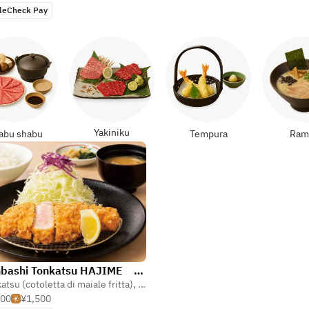
leCheck Pay
Yakiniku
abu shabu
Tempura
Ram
Nihonbashi Tonkatsu HAJIME Hanare
verna giapponese)
atsu (cotoletta di maiale fritta)
,
Agemono (fritto giapponese)
,
Giappon
500
¥1,500