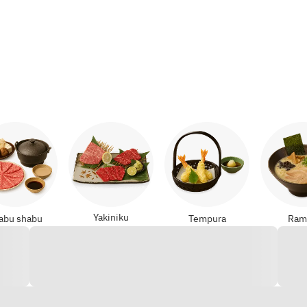
,
Teppanyaki
Yakiniku
abu shabu
Tempura
Ram