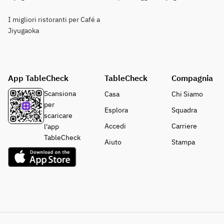
I migliori ristoranti per Café a
Jiyugaoka
App TableCheck
TableCheck
Compagnia
Scansiona
Casa
Chi Siamo
per
Esplora
Squadra
scaricare
Accedi
Carriere
l'app
TableCheck
Aiuto
Stampa