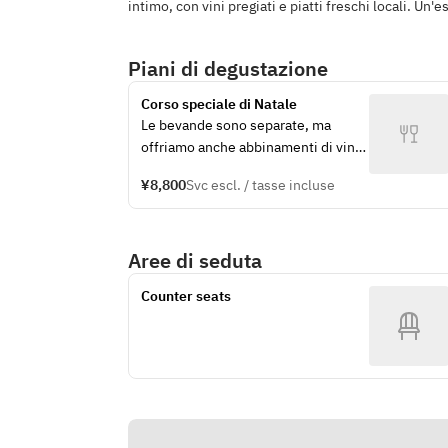
intimo, con vini pregiati e piatti freschi locali. Un'
Piani di degustazione
Corso speciale di Natale
Le bevande sono separate, ma 
offriamo anche abbinamenti di vini. 
Aspettiamo le vostre prenotazioni e 
¥8,800
Svc escl. / tasse incluse
richieste.
Aree di seduta
Counter seats