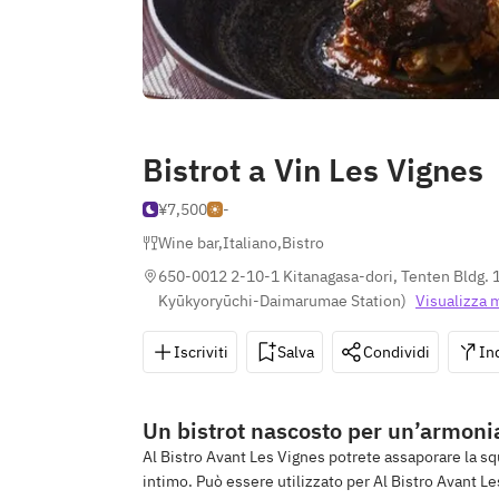
Bistrot a Vin Les Vignes
¥7,500
-
Wine bar
,
Italiano
,
Bistro
650-0012 2-10-1 Kitanagasa-dori, Tenten Bldg. 
Kyūkyoryūchi-Daimarumae Station
)
Visualizza 
Iscriviti
Salva
Condividi
In
Un bistrot nascosto per un’armonia 
Al Bistro Avant Les Vignes potrete assaporare la sq
intimo. Può essere utilizzato per Al Bistro Avant Le