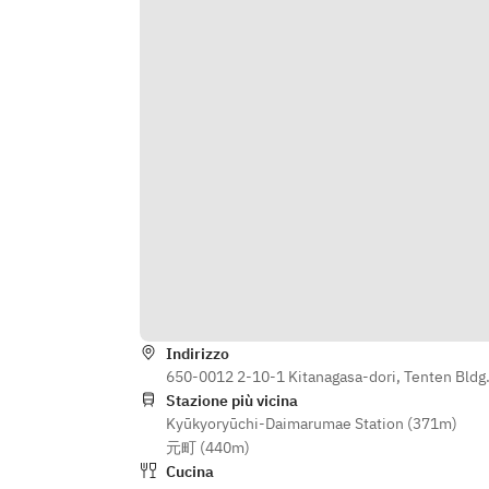
Indirizzo
650-0012 2-10-1 Kitanagasa-dori, Tenten Bldg
Stazione più vicina
Kyūkyoryūchi-Daimarumae Station (371m)
元町 (440m)
Cucina