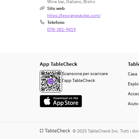
Wine bar
,
Italiano
,
Bistro
Sito web
https://lesvigneskobe.com/
Telefono
078-381-9419
App TableCheck
Tabl
Scansiona per scaricare
Casa
l'app TableCheck
Esplo
Acced
Aiuto
© 2025 TableCheck Inc. Tutti i dirit