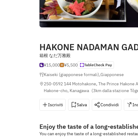
HAKONE NADAMAN GA
箱根 なだ万雅殿
¥15,000
¥5,500
TableCheck Pay
Kaiseki (giapponese formali)
,
Giapponese
250-0592 144 Motohakone, The Prince Hakone As
Hakone-cho, Kanagawa
(
3km dalla stazione Tōg
Iscriviti
Salva
Condividi
In
Enjoy the taste of a long-establis
You can enjoy the taste of a long-established resta