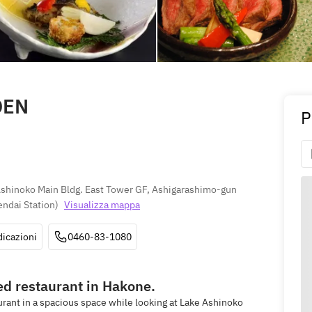
DEN
P
hinoko Main Bldg. East Tower GF, Ashigarashimo-gun 
endai Station
)
Visualizza mappa
dicazioni
0460-83-1080
hed restaurant in Hakone.
urant in a spacious space while looking at Lake Ashinoko