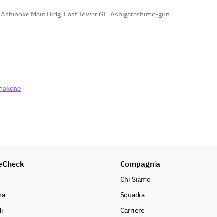
Ashinoko Main Bldg. East Tower GF, Ashigarashimo-gun
_hakone
eCheck
Compagnia
Chi Siamo
ra
Squadra
i
Carriere