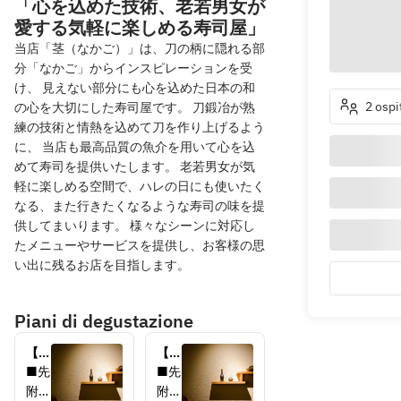
「心を込めた技術、老若男女が
愛する気軽に楽しめる寿司屋」
当店「茎（なかご）」は、刀の柄に隠れる部
分「なかご」からインスピレーションを受
け、 見えない部分にも心を込めた日本の和
2 ospi
の心を大切にした寿司屋です。 刀鍛冶が熟
練の技術と情熱を込めて刀を作り上げるよう
に、 当店も最高品質の魚介を用いて心を込
めて寿司を提供いたします。 老若男女が気
軽に楽しめる空間で、ハレの日にも使いたく
なる、また行きたくなるような寿司の味を提
供してまいります。 様々なシーンに対応し
たメニューやサービスを提供し、お客様の思
い出に残るお店を目指します。
Piani di degustazione
【お
【飲
食事
み放
■先
■先
の
題付
附　
附　