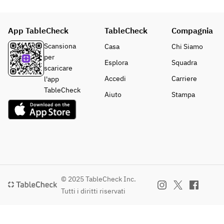
入り
ン肉
厳
厳
北陸
と旬
選 
選 
厳選
野菜
App TableCheck
TableCheck
Compagnia
旬の
旬の
握り
のス
握り
握り
盛り
テー
Scansiona
Casa
Chi Siamo
盛り
盛り
合わ
キ
per
Esplora
Squadra
合わ
合わ
せ8
scaricare
せ6
せ6
貫※
■寿
Accedi
Carriere
l'app
貫
貫
前4
司　
TableCheck
Aiuto
Stampa
貫
米沢
■蒸
■蒸
牛肉
物　
物　
■主
寿
茶碗
茶碗
菜　
司、
蒸し
蒸し
山形
のど
県産
ぐ
■留
■留
米沢
ろ、
椀　
椀　
牛
本マ
© 2025 TableCheck Inc.
赤出
赤出
A5
グロ
Tutti i diritti riservati
汁
汁
サー
入り
ロイ
北陸
■甘
■甘
ン肉
厳選