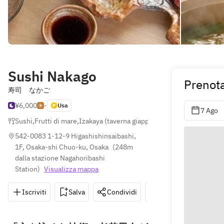
Sushi Nakago
Prenot
寿司 なかご
¥6,000
-
Usa
7 Ago
Sushi
,
Frutti di mare
,
Izakaya (taverna giapponese)
542-0083 1-12-9 Higashishinsaibashi, 
1F, Osaka-shi Chuo-ku, Osaka
(
248m 
dalla stazione Nagahoribashi 
Station
)
Visualizza mappa
Iscriviti
Salva
Condividi
Indicazioni
0