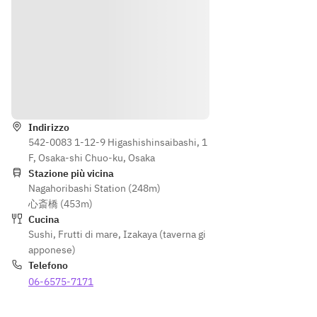
■主
■主
■焼
菜　
菜　
■焼
物　
山形
山形
物　
旬魚
県産
県産
旬魚
の魚
米沢
米沢
の魚
料理
牛と
牛と
料理
Indicazioni
旬野
旬野
■温
菜の
菜の
■温
物　
ステ
ステ
Indirizzo
物　
茶碗
ーキ
542-0083 1-12-9 Higashishinsaibashi, 1
ーキ
茶碗
蒸
F, Osaka-shi Chuo-ku, Osaka
蒸
■寿
Stazione più vicina
■寿
■主
Nagahoribashi Station (248m)
司　
司　
■寿
菜　
心斎橋 (453m)
米沢
米沢
司　
山形
Cucina
牛肉
牛肉
米沢
県産
Sushi
,
Frutti di mare
,
Izakaya (taverna gi
寿
寿
牛肉
米沢
apponese)
司、
司、
寿
牛
Telefono
本マ
本マ
司、
A5
06-6575-7171
グロ
グロ
本マ
サー
入り
入り
グロ
ロイ
北陸
北陸