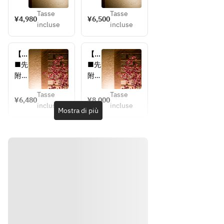
み】
き】
本日
本日
茎コ
茎コ
Tasse
Tasse
の逸
の逸
¥4,980
¥6,500
ース
ース
incluse
incluse
品
品
■造
■造
【お
【飲
り　
り　
食事
み放
■先
■先
本日
本日
の
題付
附　
附　
の鮮
の鮮
み】
き】
本日
本日
魚3
魚3
鎬コ
鎬コ
Tasse
Tasse
の逸
の逸
¥6,480
¥8,000
ース
ース
種盛
種盛
incluse
incluse
品三
品
Mostra di più
り合
り合
種
わせ
わせ
■造
■造
り　
■焼
■焼
り　
本日
物　
物　
本日
の鮮
産地
産地
の鮮
魚3
直送
直送
魚3
種盛
の魚
の魚
種盛
り合
料理
料理
り合
わせ
わせ