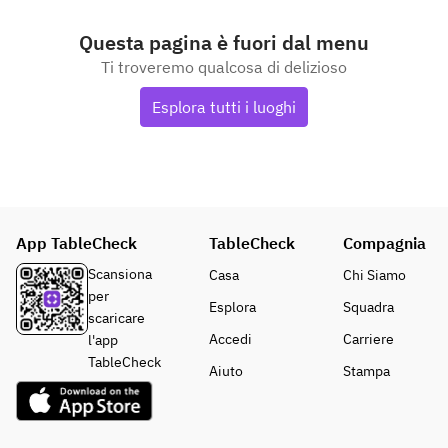
Questa pagina è fuori dal menu
Ti troveremo qualcosa di delizioso
Esplora tutti i luoghi
App TableCheck
TableCheck
Compagnia
Scansiona
Casa
Chi Siamo
per
Esplora
Squadra
scaricare
Accedi
Carriere
l'app
TableCheck
Aiuto
Stampa