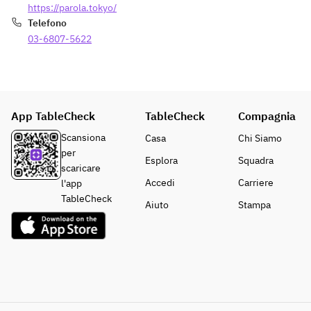
https://parola.tokyo/
Telefono
03-6807-5622
App TableCheck
TableCheck
Compagnia
Scansiona
Casa
Chi Siamo
per
Esplora
Squadra
scaricare
Accedi
Carriere
l'app
TableCheck
Aiuto
Stampa