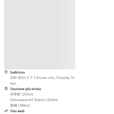
３種
その
ま
から
際は
す。
選ん
下記
でく
ギフ
ださ
トボ
い。
ック
スの
３種
から
選ん
でく
Indicazioni
ださ
い。
Indirizzo
100-0011 1-7-1 Konan-cho, Chiyoda, To
kyo
Stazione più vicina
内幸町 (255m)
Uchisaiwaichō Station (264m)
新橋 (386m)
Sito web