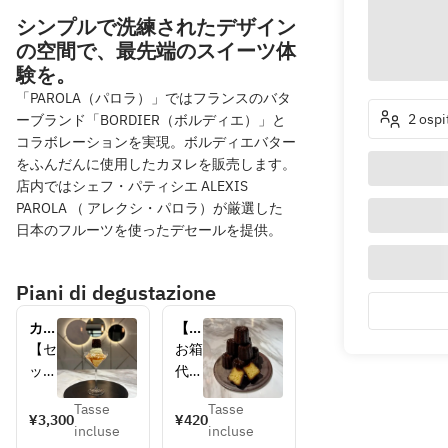
シンプルで洗練されたデザイン
の空間で、最先端のスイーツ体
験を。
「PAROLA（パロラ）」ではフランスのバタ
2 ospi
ーブランド「BORDIER（ボルディエ）」と
コラボレーションを実現。ボルディエバター
をふんだんに使用したカヌレを販売します。
店内ではシェフ・パティシエ ALEXIS
PAROLA （ アレクシ・パロラ）が厳選した
日本のフルーツを使ったデセールを提供。
Piani di degustazione
カヌ
【持
レプ
ち帰
【セ
お箱
リン
り専
ット
代
パフ
用】
ドリ
400
ェ
カヌ
Tasse
Tasse
ン
円を
¥3,300
¥420
レ
incluse
incluse
ク】
頂け