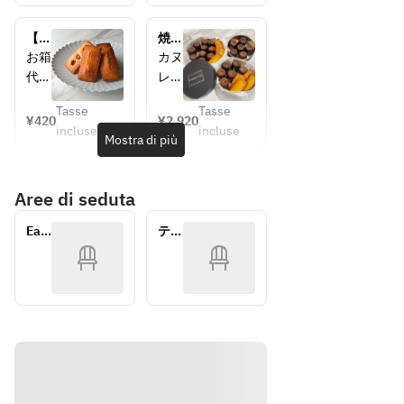
・オ
れ
リジ
ば、
【持
焼き
ナル
ギフ
ち帰
菓子
お箱
カヌ
ブレ
トボ
り専
6個
代
レ,
ンド
ック
用】
ギフ
400
バニ
コー
スに
バニ
トボ
Tasse
Tasse
円を
ラフ
¥420
¥2,920
ラフ
ック
ヒー
お入
incluse
incluse
頂け
ィナ
Mostra di più
ィナ
ス
・紅
れす
れ
ンシ
ンシ
茶
るこ
ば、
ェ,
ェ
・カ
とも
Aree di seduta
ギフ
をお
フェ
可能
トボ
好き
ラテ
で
Eat 
テイ
ック
な組
す。
In
クア
スに
み合
ウト
その
お入
わせ
際は
れす
で、
下記
るこ
合計
ギフ
とも
6個
トボ
可能
お入
ック
で
れい
スの
す。
たし