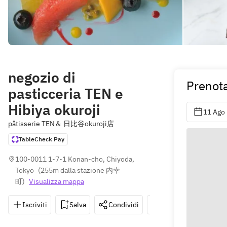
negozio di
Prenot
pasticceria TEN e
Hibiya okuroji
11 Ago
pâtisserie TEN＆ 日比谷okuroji店
TableCheck Pay
100-0011 1-7-1 Konan-cho, Chiyoda, 
Tokyo
(
255m dalla stazione 内幸
町
)
Visualizza mappa
Iscriviti
Salva
Condividi
Indicazioni
0