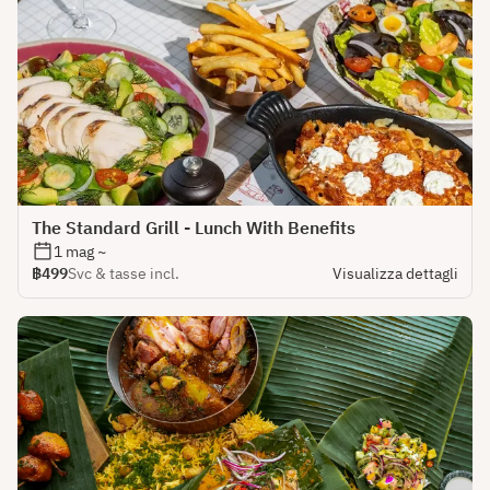
The Standard Grill - Lunch With Benefits
1 mag ~
฿499
Svc & tasse incl.
Visualizza dettagli