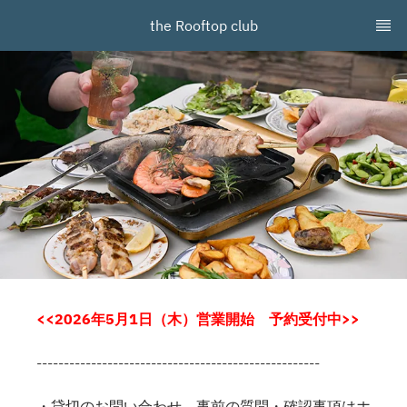
the Rooftop club
<<2026年5月1日（木）営業開始 予約受付中>>
----------------------------------------------------
・貸切のお問い合わせ、事前の質問・確認事項はホ