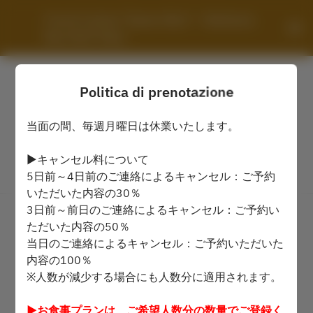
French Cuisine "Queen Alice" - Yokohama 
Bay Hotel Tokyu
Politica di prenotazione
当面の間、毎週月曜日は休業いたします。
▶キャンセル料について
5日前～4日前のご連絡によるキャンセル：ご予約
Visualizza la politica di prenotazione
いただいた内容の30％
3日前～前日のご連絡によるキャンセル：ご予約い
French Cuisine "Queen Alice"
ただいた内容の50％
当日のご連絡によるキャンセル：ご予約いただいた
2 Ospiti
内容の100％
※人数が減少する場合にも人数分に適用されます。
dom 9 ago
▶お食事プランは、ご希望人数分の数量でご登録く