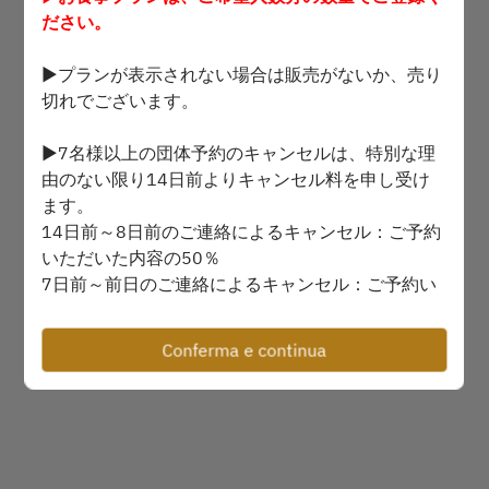
Seleziona un orario
ださい。
▶プランが表示されない場合は販売がないか、売り
Trova un tavolo
切れでございます。
▶7名様以上の団体予約のキャンセルは、特別な理
Powered by
由のない限り14日前よりキャンセル料を申し受け
ます。
14日前～8日前のご連絡によるキャンセル：ご予約
いただいた内容の50％
7日前～前日のご連絡によるキャンセル：ご予約い
ただいた内容の80％
当日のご連絡によるキャンセル：ご予約いただいた
Conferma e continua
内容の100％
※人数が減少する場合にも人数分に適用されます。
また、6名様以下の場合も予約時間直前及び予約時
間を過ぎてからのキャンセル、キャンセルの連絡が