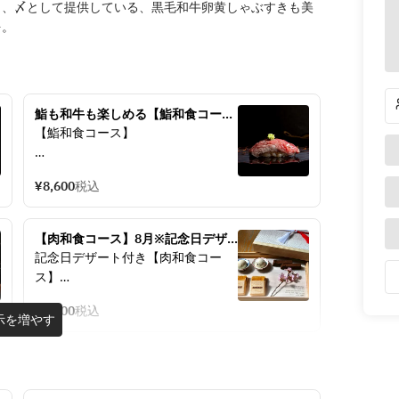
り、〆として提供している、黒毛和牛卵黄しゃぶすきも美
を。
鮨も和牛も楽しめる【鮨和食コー
ス】8月
【鮨和食コース】
【8月】
¥8,600
税込
■寿司
和牛「マルカワ」にぎり
【肉和食コース】8月※記念日デザ
■造里
ート付き ※平日限定で乾杯スパーク
記念日デザート付き【肉和食コー
鰆の焼き霜造り　山葵とろろ掛け
リング付き！
ス】
【8月】
■小鍋
¥9,800
税込
■乾杯酒（平日限定）
示を増やす
紀州 夏はもと伊予真鯛の酢橘しゃぶ
スパークリングワイン（グラス）
小鍋
※ソフトドリンクに変更も可能です
■温物
■寿司