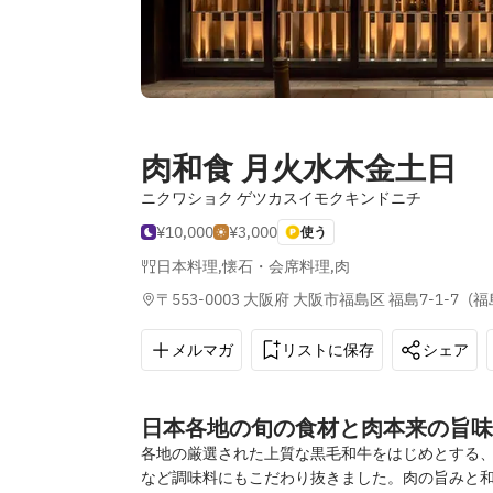
肉和食 月火水木金土日
ニクワショク ゲツカスイモクキンドニチ
¥10,000
¥3,000
使う
日本料理
,
懐石・会席料理
,
肉
〒553-0003 大阪府 大阪市福島区 福島7-1-7
(
福
メルマガ
リストに保存
シェア
日本各地の旬の食材と肉本来の旨味
各地の厳選された上質な黒毛和牛をはじめとする
など調味料にもこだわり抜きました。肉の旨みと