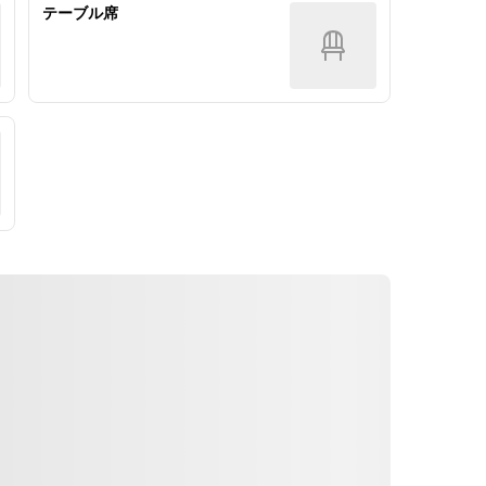
和牛「アカセン」と焼き茄子
テーブル席
和牛「マルカワ」握り
■寿司
■造里
鰻の天ぷら手巻き
和牛「ヒウチ」の薄造り　雲丹重ね
■焼物
■揚物
福岡県産A5「豊作和牛」の炭火焼き
紀州 夏はものミニバーガー　辣韭タ
と空芯菜の炭浸し
ルタルソース
■寿司
■温物
江戸前にぎり　5貫
和牛「アカセン」と焼き茄子
■甘味
■焼物
ライチとジャスミンの自家製プリン
福岡県産A5「豊作和牛」炭火焼と空
芯菜の炭浸し
※内容は仕入れ状況によって変更す
ることがございます。 
■強肴
和牛「サーロイン」と九条葱の一皿
すき焼き