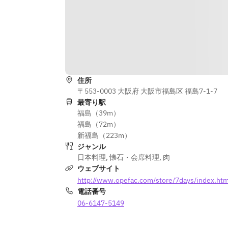
すき焼き　黒トリュフ掛け
■食事
とうもろこしの土鍋ご飯
赤出汁　香の物
■甘味
住所
ライチとジャスミンの自家製プリン 
〒553-0003 大阪府 大阪市福島区 福島7-1-7
最寄り駅
※内容は仕入れ状況によって変更す
福島（39m）
ることがございます。
福島（72m）
新福島（223m）
ジャンル
日本料理
,
懐石・会席料理
,
肉
ウェブサイト
http://www.opefac.com/store/7days/index.htm
電話番号
06-6147-5149