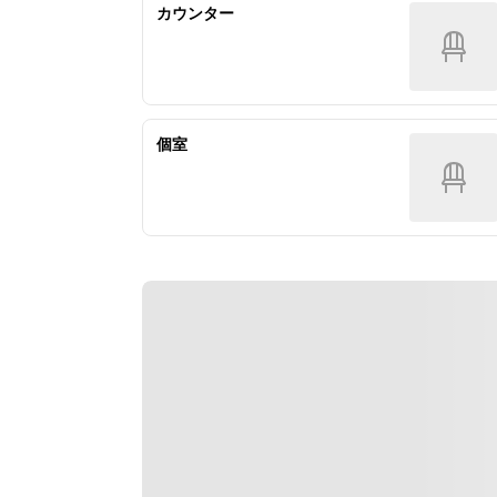
和牛「アカセン」と焼き茄子
カウンター
■揚物
■焼物
紀州 夏はものミニバーガー　辣韭タ
福岡県産A5「豊作和牛」炭火焼と空
ルタルソース
芯菜の炭浸し
■温物
個室
■強肴
和牛「アカセン」と焼き茄子
和牛「サーロイン」と九条葱の一皿
すき焼き
■寿司
毛蟹の握り
■食事
とうもろこしの土鍋ご飯
■寿司
香物　赤出汁
鰻の天ぷら手巻き
■甘味
■焼物
ライチとジャスミンの自家製プリン
福岡県産豊作和牛「ヘレ」の炭火焼
きと空芯菜の炭浸し
※内容は仕入れ状況によって変更す
ることがございます。 
■強肴
和牛「サーロイン」と九条葱の一皿