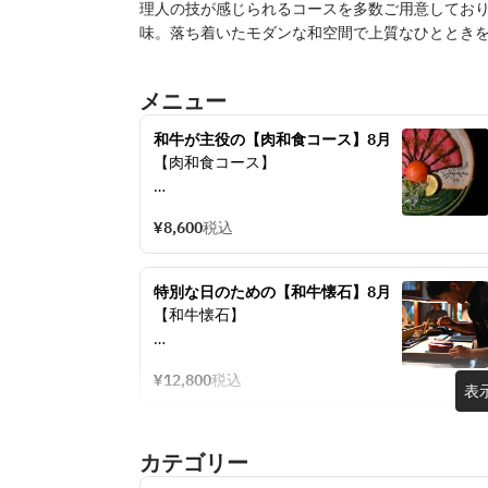
理人の技が感じられるコースを多数ご用意してお
味。落ち着いたモダンな和空間で上質なひととき
メニュー
和牛が主役の【肉和食コース】8月
【肉和食コース】
【8月】
¥8,600
税込
■寿司
和牛「マルカワ」握り
特別な日のための【和牛懐石】8月
■造里
【和牛懐石】
和牛「ヒウチ」の薄造り　雲丹重ね
【8月】
■揚物
¥12,800
税込
■寿司
表
紀州 夏はものミニバーガー　辣韭タ
和牛「マルカワ」にぎり
ルタルソース
カテゴリー
■先付け
■温物
無花果のフォアグラ最中