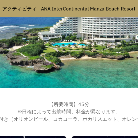
アクティビティ - ANA InterContinental Manza Beach Resort
【所要時間】45分
※日程によって出航時間、料金が異なります。
ク付き（オリオンビール、コカコーラ、ポカリスエット、オレン