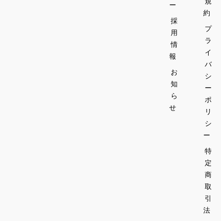
規
ー
約
採
プ
用
ラ
情
イ
報
バ
お
シ
知
ー
ら
ポ
せ
リ
シ
ー
特
定
商
取
引
法