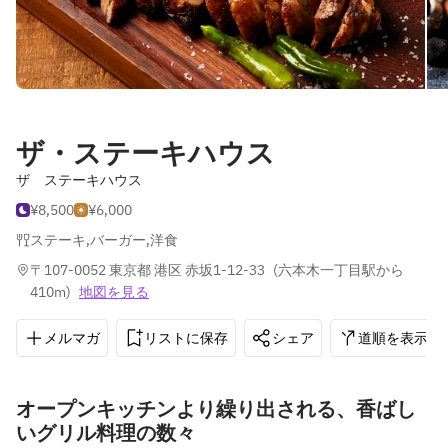
ザ・ステーキハウス
ザ ステーキハウス
¥8,500
¥6,000
ステーキ
,
バーガー
,
洋食
〒107-0052 東京都 港区 赤坂1-12-33
(
六本木一丁目駅から
410m
)
地図を見る
メルマガ
リストに保存
シェア
道順を表示
オープンキッチンより繰り出される、香ばし
いグリル料理の数々