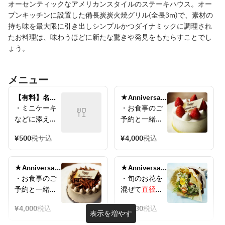
オーセンティックなアメリカンスタイルのステーキハウス。オー
プンキッチンに設置した備長炭炭火焼グリル(全長3m)で、素材の
持ち味を最大限に引き出しシンプルかつダイナミックに調理され
たお料理は、味わうほどに新たな驚きや発見をもたらすことでし
ょう。
メニュー
【有料】名入
★Anniversary 
れメッセージ
Cake★ [いち
・ミニケーキ
・お食事のご
プレート (20
ごのショート
などに添えて
予約と一緒に
文字以内) 
ケーキ12cm] 
ご提供いたし
ご注文くださ
+500円
+4,000円
¥500
税サ込
¥4,000
税込
ます。
い。(ケーキの
・20文字以内
みのご予約不
のメッセージ
可)
★Anniversary 
★Anniversary 
を回答欄にて
・ケーキはお
Cake★ [チョ
Flower★【ブ
・お食事のご
・旬のお花を
ご指定くださ
食事後の提供
コレートケー
ーケスタイ
予約と一緒に
混ぜて
直径約
い。
となります。
キ12cm] 
ル】+3,630円
ご注文くださ
15cm程
で仕上
　(プレートの
・お持ち帰り
+4,000円
¥4,000
税込
¥3,630
税込
い。(ケーキの
げます(花の種
表示を増やす
大きさの都合
も可能です。
みのご予約不
類・色合いは