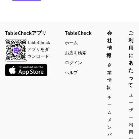
TableCheckアプリ
TableCheck
会
ご
社
利
TableCheck
ホーム
情
用
アプリをダ
お店を検索
報
に
ウンロード
あ
ログイン
企
た
ヘルプ
業
っ
情
て
報
ユ
チ
ー
ー
ザ
ム
ー
メ
利
ン
用
バ