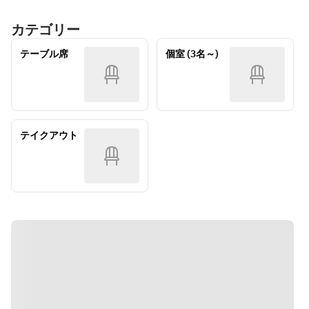
上20文字を超
・プレートの
可)
季節によって
えた部分は省
メッセージを
カテゴリー
・ケーキはお
変わります)
略させていた
回答欄にご記
食事後の提供
・お食事のご
だく場合がご
載ください。
テーブル席
個室 (3名～)
となります。
予約と一緒に
ざいます)
(20文字以内)
・お持ち帰り
ご注文くださ
　例) Happy 
も可能です。
い。(お花のみ
Birthday 
・プレートの
のご予約不可)
○○　Happy 
メッセージを
・お持ち帰り
Anniversary 
回答欄にご記
用の袋をお付
テイクアウト
○○ など
載ください。
けいたします
(20文字以内)
　例) Happy 
Birthday 
○○　Happy 
Anniversary 
○○ など