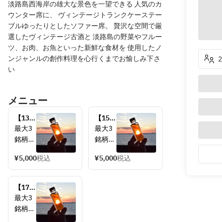
淡路島西海岸の雄大な景色を一望できる 人気のカ
ウンター席に、 ヴィンテージトランクケーステー
ブルゆったりとしたソファー席。 贅沢な空間で厳
選したヴィンテージ古酒と 淡路島の野菜やフルー
ツ、お肉、お魚といった新鮮な食材を 使用したノ
ンジャンルの創作料理を心行くまでお愉しみ下さ
い
メニュー
【13：
【15：
30～
00～
最大3
最大3
14：
16：
銘柄ま
銘柄ま
30】大
00】大
で使用
で使用
人のワ
人のワ
¥5,000
税込
¥5,000
税込
可能
可能
ークシ
ークシ
お客様
お客様
ョッ
ョッ
だけの
だけの
プ　古
【17：
プ　古
オリジ
オリジ
酒ブレ
00～
酒ブレ
最大3
ナルヴ
ナルヴ
ンド体
18：
ンド体
銘柄ま
ィンテ
ィンテ
験
00】大
験
で使用