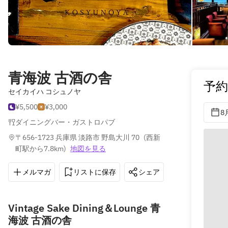
青海波 古酒の舎
予
セイカイハ コシュノヤ
¥5,500
¥3,000
8
ダイニングバー・ガストロパブ
〒656-1723 兵庫県 淡路市 野島大川 70
(
西新
町駅から7.8km
)
地図を見る
メルマガ
リストに保存
シェア
道順を表示
Vintage Sake Dining＆Lounge 青
海波 古酒の舎