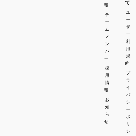
て
報
ユ
チ
ー
ー
ザ
ム
ー
メ
利
ン
用
バ
規
ー
約
採
プ
用
ラ
情
イ
報
バ
お
シ
知
ー
ら
ポ
せ
リ
シ