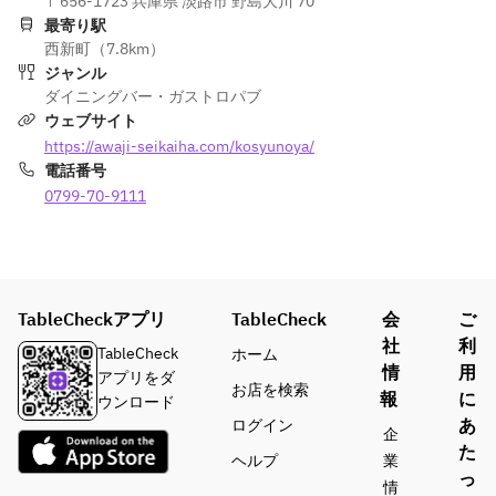
〒656-1723 兵庫県 淡路市 野島大川 70
最寄り駅
西新町（7.8km）
ジャンル
ダイニングバー・ガストロパブ
ウェブサイト
https://awaji-seikaiha.com/kosyunoya/
電話番号
0799-70-9111
TableCheckアプリ
TableCheck
会
ご
社
利
TableCheck
ホーム
情
用
アプリをダ
お店を検索
報
に
ウンロード
あ
ログイン
企
た
ヘルプ
業
っ
情