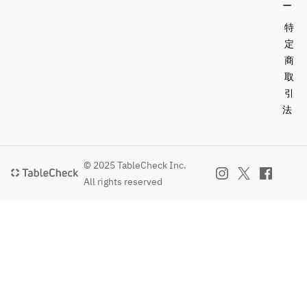
ー
特
定
商
取
引
法
© 2025 TableCheck Inc.
All rights reserved