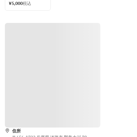
ージ
ージ
人のワ
¥5,000
税込
可能
ークシ
Sakeを
Sakeを
お客様
ョッ
ブレン
ブレン
だけの
プ　古
ドし、
ドし、
オリジ
酒ブレ
淡路島
淡路島
ナルヴ
ンド体
観光の
観光の
ィンテ
験
思い出
思い出
ージ
として
として
Sakeを
お持ち
お持ち
ブレン
帰りい
帰りい
ドし、
ただけ
ただけ
淡路島
ます
ます
観光の
思い出
として
お持ち
帰りい
ただけ
道順を表示
ます
住所