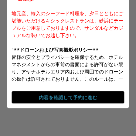
地元産、輸入のシーフード料理を、夕日とともにご
時間を選択
堪能いただけるキシックレストランは、砂浜にテー
ブルをご用意しておりますので、サンダルなどカジ
予約を続ける
ュアルな装いでお越し下さい。
"
**ドローンおよび写真撮影ポリシー**
皆様の安全とプライバシーを確保するため、ホテル
Powered by
マネジメントからの事前の書面による許可がない限
り、アヤナホテルエリア内および周囲でのドローン
の操作は許可されておりません。このルールは、一
般の方やメディアによる利用を問わず、すべてのド
ローンでの撮影に適用されます。
内容を確認して予約に進む
さらに、三脚を使用したプロの写真撮影機材の使用
は許可されておりません。このガイドラインは、皆
様の安全を保ち、他ゲストの視界を妨げないためと
なりますのでご了承ください。