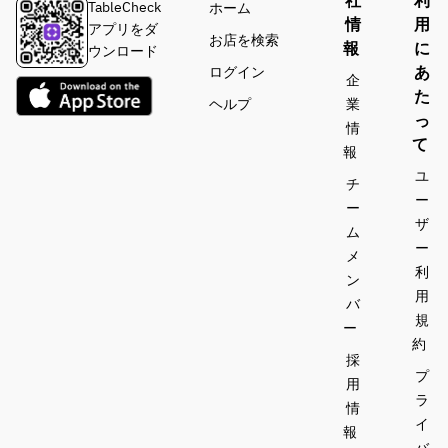
社
利
にと
キノ
TableCheck
ホーム
び下
のカ
情
用
レモ
トウ
アプリをダ
お店を検索
さい 
ルト
報
に
ン ク
のリ
ウンロード
ッチ
リー
ゾッ
あ
ログイン
企
 ・本
ョ
ムソ
ト 
た
ヘルプ
業
日の
ース 
っ
情
パス
■Min
（＋
■Pri
て
タ 
estre
報
￥1,2
mo 
 ・足
駿河
ユ
10） 
piatto
チ
柄牛 
湾夏
ー
伊豆
ー
ボロ
のエ
ザ
 ・オ
天城
ム
ネー
ビの
マー
産天
ー
メ
ゼ 
リゾ
ル海
然イ
利
ン
 ・箱
ット
老の
ノシ
用
バ
根夏
トマ
シ ラ
規
野菜
■Pri
ー
トク
グー
約
と鰯
mo 
リー
ソー
採
のタ
piatto
プ
ム タ
スの
用
リオ
夏鹿
ラ
リア
パス
情
リー
ラグ
テッ
タ
イ
報
ニ
ーの
レ 