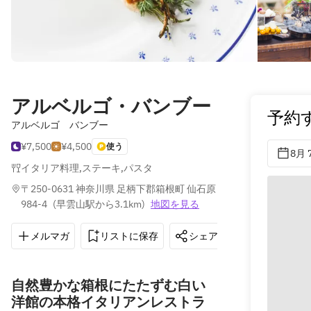
アルベルゴ・バンブー
予約
アルベルゴ バンブー
¥7,500
¥4,500
使う
8月 
イタリア料理
,
ステーキ
,
パスタ
〒250-0631 神奈川県 足柄下郡箱根町 仙石原
984-4
(
早雲山駅から3.1km
)
地図を見る
メルマガ
リストに保存
シェア
道順を表示
自然豊かな箱根にたたずむ白い
洋館の本格イタリアンレストラ