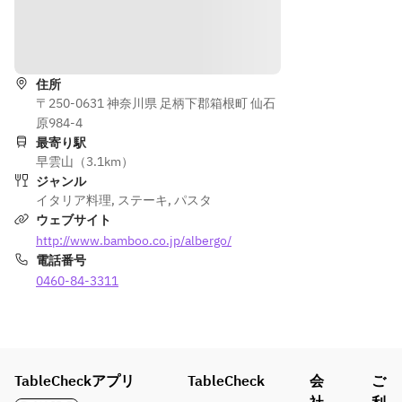
カの
ーク
ープ
■Anti
グリ
した
pasto 
道順を表示
ル添
富士
caldo
え
山サ
下記
本日
ーモ
住所
より
の温
富士
〒250-0631 神奈川県 足柄下郡箱根町 仙石
ンと
一皿
前
宮マ
原984-4
焼き
お選
菜　
ッシ
最寄り駅
茄子
び下
桜エ
早雲山（3.1km）
ュル
のテ
さい 
ビと
ジャンル
ーム
リー
ゼッ
イタリア料理
,
ステーキ
,
パスタ
のカ
ヌ
 ・本
ポリ
ウェブサイト
ップ
日の
ーネ
http://www.bamboo.co.jp/albergo/
チー
■Anti
パス
のフ
電話番号
ノ仕
pasto 
タ 
リッ
立て
0460-84-3311
caldo
 ・足
ト
駿河
柄牛 
湾の
ボロ
■Min
下記
鱧と
ネー
estre
より
夏ポ
ゼ 
箱根
TableCheckアプリ
一皿
ルチ
TableCheck
会
ご
 ・う
山フ
お選
ーニ