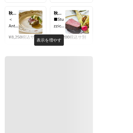
箱根
Felice 
皿＞
のプ
のス
箱根
スモ
ロシ
ペシ
秋季
の旬
秋季
ーク
ュー
ャル
限定
を閉
限定
＜
■Stu
した
ト　
コー
【デ
じ込
【デ
Antip
zzichi
富士
足柄
ス 
ィナ
めた
ィナ
asti
no
山サ
牛ア
Gioia
ー】
シグ
ー】
¥8,250
税込サ別
¥13,200
税込サ別
・3
はじ
表示を増やす
箱根
ネチ
Felice 
ーモ
キレ
皿＞
めの
のス
ャー
箱根
ンと
ス腱
はじ
一皿
ペシ
コー
の旬
焼き
のゼ
まり
ャル
ス
を閉
茄子
リー
の一
■Anti
コー
じ込
のテ
寄
皿 
pasto
ス 
めた
リー
せ　
本日
本日
Gioia
シグ
ヌ
地場
ネチ
の温
の前
の桃
ャー
野菜 
菜　
鮎の
のサ
コー
真鯛
ホワ
コン
ラダ
ス
のコ
イト
フ
ンフ
アス
ィ　
■Anti
ィ
パラ
箱根
pasto
本日
ガス
スイ
スモ
のス