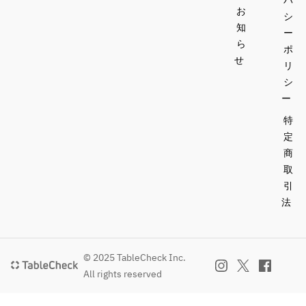
バ
 ・う
タリ
お
1/2
■Sec
シ
にと
アテ
知
尾
ondo 
ー
レモ
ッレ
（＋
piatto
ら
ポ
ン ク
￥1,9
※下
せ
リ
リー
■Sec
80） 
記の
シ
ムソ
ondo 
メイ
ース 
piatto
ー
ンよ
（＋
※下
下記
りお
特
￥1,2
記の
より
選び
定
10） 
メイ
一皿
くだ
商
ンよ
お選
さい
取
 ・オ
りお
び下
引
マー
選び
さい 
オマ
法
ル海
くだ
ール
老の
さい
・本
海老
トマ
日の
のグ
トク
オマ
駿河
リル
© 2025 TableCheck Inc.
リー
ール
湾か
かな
All rights reserved
ム タ
海老
らの
がわ 
リア
のグ
鮮魚
足柄