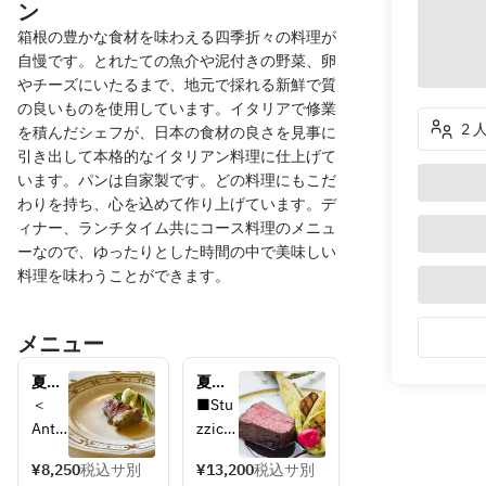
ン
箱根の豊かな食材を味わえる四季折々の料理が
自慢です。とれたての魚介や泥付きの野菜、卵
やチーズにいたるまで、地元で採れる新鮮で質
の良いものを使用しています。イタリアで修業
2 
を積んだシェフが、日本の食材の良さを見事に
引き出して本格的なイタリアン料理に仕上げて
います。パンは自家製です。どの料理にもこだ
わりを持ち、心を込めて作り上げています。デ
ィナー、ランチタイム共にコース料理のメニュ
ーなので、ゆったりとした時間の中で美味しい
料理を味わうことができます。
メニュー
夏季
夏季
限定
限定
＜
■Stu
【デ
【デ
Antip
zzichi
ィナ
ィナ
asti
no
ー】
ー】
¥8,250
税込サ別
¥13,200
税込サ別
・3
富士