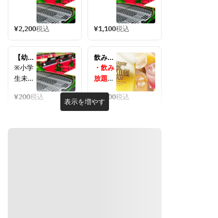
BBQ利
BBQ利
用料
用料
（2025
（2025
¥2,200
税込
¥1,100
税込
年4月1
年4月1
日〜）
日〜）
【幼
飲み放
児】
題［オ
※小学
・飲み
BBQ利
ールド
生未満
放題
用料
リン
のお子
は、グ
（2025
ク］
¥200
税込
¥1,800
税込
様には
ループ
表示を増やす
年4月1
いすの
全員の
日〜）
ご用意
注文が
がござ
必須で
いませ
す。グ
ん。
ループ
※いす
内の一
が必要
部の方
な場合
のみの
は【小
注文は
学生】
できま
のメニ
せん。