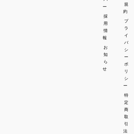
規
ー
約
採
プ
用
ラ
情
イ
報
バ
お
シ
知
ー
ら
ポ
せ
リ
シ
ー
特
定
商
取
引
法