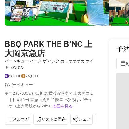
BBQ PARK THE B’NC 上
予
大岡京急店
バーベキュー パーク ザ バンク カミオオオカ ケイ
8
キュウテン
¥6,000
¥6,000
バーベキュー
〒233-0002 神奈川県 横浜市港南区 上大岡西 1
丁目6番1号 京急百貨店11階屋上ひろば パティ
オ
(
上大岡駅から54m
)
地図を見る
メルマガ
リストに保存
シェア
道順を表示