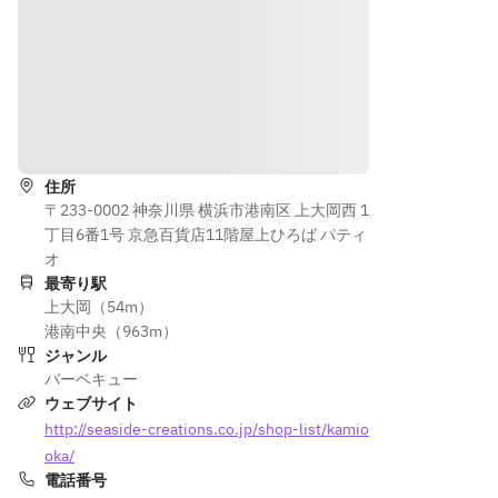
ューを
※グル
ご選択
ープ内
くださ
でソフ
い。
トドリ
ンク飲
道順を表示
み放題
の混在
住所
は可能
〒233-0002 神奈川県 横浜市港南区 上大岡西 1
です。
丁目6番1号 京急百貨店11階屋上ひろば パティ
（プレ
オ
ミアム
最寄り駅
プラン
上大岡（54m）
とスタ
港南中央（963m）
ンダー
ジャンル
ドプラ
バーベキュー
ンの混
ウェブサイト
在はで
http://seaside-creations.co.jp/shop-list/kamio
きませ
oka/
ん。）
電話番号