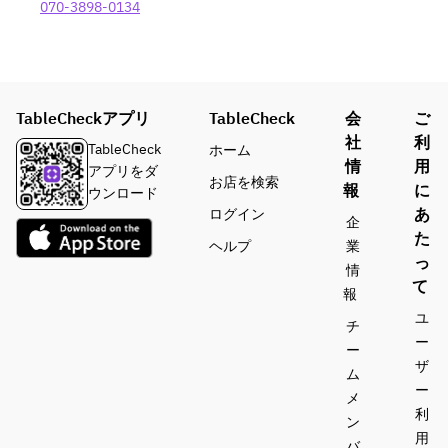
070-3898-0134
TableCheckアプリ
TableCheck
会
ご
社
利
TableCheck
ホーム
情
用
アプリをダ
お店を検索
報
に
ウンロード
あ
ログイン
企
た
ヘルプ
業
っ
情
て
報
ユ
チ
ー
ー
ザ
ム
ー
メ
利
ン
用
バ