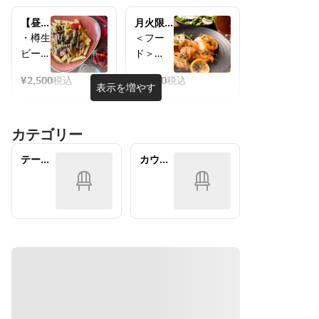
産ハモ
ハモン
『白金
牛』ス
ンセラ
セラー
豚』肩
【昼飲
テーキ
月火限
ーノと
ノとイ
ロース
みセッ
コース
定 2時間
・樽生
＜フー
イベリ
ベリコ
のステ
ト！】
飲み放
ビー
ド＞
コ豚の
豚のサ
ーキコ
土日祝
題！カ
ル、ワ
・スペ
サラ
ラミ、
ース
限定、
ジュア
¥2,500
税込
¥5,500
税込
イン、
イン産
表示を増やす
乾杯ド
ルプラ
ミ、チ
チョリ
カクテ
ハモン
リンク
ン…
ョリソ
ソの盛
ル、ソ
セラー
つきセ
5500yen 
の盛り
り合わ
カテゴリー
フトド
ノと生
ット♪
4名様～
合わせ
せ
リンク
サラミ
 ●マ
 ●マッ
テーブ
カウン
から1
の盛り
ッシュ
シュル
ル
ター
杯
合わせ
ルーム
ームと
・おつ
・マッ
とケー
ケール
まみプ
シュル
ルのシ
のシー
レート
ームと
ーザー
ザーサ
（本日
ケール
サラダ
ラダ
のおす
のシー
 ●フ
 ●フォ
すめ前
ザーサ
ォンタ
ンタナ
菜から
ラダ
ナ芋の
芋のベ
３〜４
・フォ
ベルジ
ルジャ