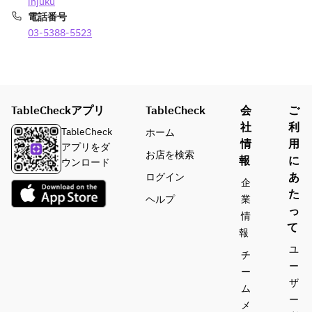
injuku
ット
ィット
分＞ 
電話番号
※状況に
ポテ
 ●ビー
03-5388-5523
＜ドリ
より内
ト　
ル
ンク＞
容に変
ベルギ
　サン
ベルギ
更の場
ー名物
トリー
ークラ
合があ
フライ
生
フトビ
りま
ドポテ
　RIO 
TableCheckアプリ
TableCheck
会
ご
ール樽
す。
トに刻
Brewing 
社
利
生4
TableCheck
ホーム
んだ野
ビール1
種〜　
情
用
アプリをダ
菜やチ
種
お店を検索
ワイ
報
に
ウンロード
キン、
　※人気
ン、ウ
あ
ログイン
サムラ
の
企
ィスキ
た
イソー
「RIO 
ヘルプ
業
ー、ソ
ス（ス
Brewing
っ
情
フトド
パイシ
のビー
て
報
リンク
ーなマ
ル」は
ユ
各種か
チ
ヨネー
醸造ス
ら1杯
ー
ズソー
ケジュ
ー
お選び
ザ
ス）な
ールの
ム
いただ
ー
どをト
関係
メ
けま