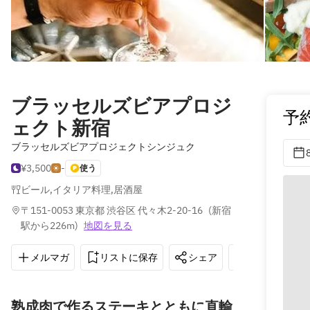
ブラッセルズビアプロジ
予
ェクト新宿
ブラッセルズビアプロジェクトシンジュク
¥3,500
-
使う
ビール
,
イタリア料理
,
居酒屋
〒151-0053 東京都 渋谷区 代々木2-20-16
(
新宿
駅から226m
)
地図を見る
メルマガ
リストに保存
シェア
道順を表示
熟成肉で作るステーキとともに直輸