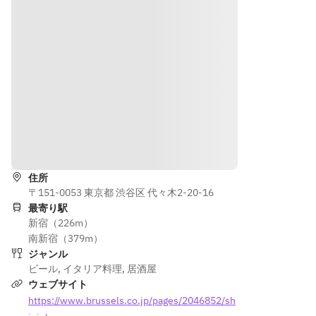
種）
ンタナ
ャンフ
ンフリ
例）キ
芋のベ
リッツ
ッツ
ャロッ
ルジャ
 ●ベ
 ●ベル
トラペ
ンフリ
ルギー
ギー定
　自家
ッツ
定番ム
番ムー
製こだ
・グリ
ール貝
ル貝の
わりポ
ルソー
のワイ
ワイン
テトサ
セージ
ン蒸し
蒸し
ラダ
盛り合
 ●岩
 ●特選
　ファ
わせ
道順を表示
手県花
黒毛和
ラフェ
・レモ
巻市直
牛『山
ル（ひ
ンペッ
住所
送 白
形牛』
よこ豆
パーチ
〒151-0053 東京都 渋谷区 代々木2-20-16
金豚の
のステ
のコロ
キンの
最寄り駅
ステー
ーキ
ッケ）
グリル
新宿（226m）
キ
 ●ムー
　な
南新宿（379m）
 ●ム
ル貝の
ど　
ジャンル
ール貝
スープ
＜ドリ
ビール
,
イタリア料理
,
居酒屋
のスー
で作る
・BBP
ンク (飲
ウェブサイト
プで作
リゾッ
名物！
み放題
https://www.brussels.co.jp/pages/2046852/sh
るリゾ
ト
ローデ
L.O. 90