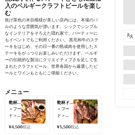
入のベルギークラフトビールを楽し
む
焦げ茶色の木目模様が美しい店内には、本場のバ
ルのような雰囲気が漂います。シックでシンプル
なインテリアをそろえた隠れ家で、パーティーに
もイベントでもご利用ください。 黒毛和牛のステ
ーキをはじめ、その日一番の熟成肉を使用したス
テーキをがっつりお楽しみいただけます。ベルギ
ーの伝統的な製法にクリエイティブさを足して生
まれたクラフトビール、世界各国から厳選したビ
ールとワインもともにご堪能ください。
メニュー
乾杯ド
乾杯ド
リンク
リンク
＜フー
＜フー
つき！
つき！
ド＞
ド＞
岩手県
特選黒
 ●ス
 ●スペ
花巻市
毛和牛
¥4,500
税込
¥5,500
税込
ペイン
イン産
直送!!
『山形