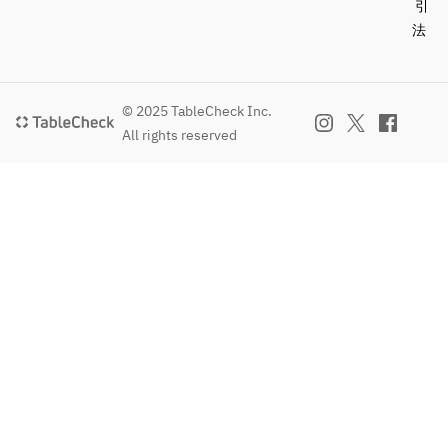
引
　・ネ
法
ブリナ 
シャル
ドネ (チ
リ/辛口/
© 2025 TableCheck Inc.
ライト
All rights reserved
ボディ/
シャル
ドネ、
ヴィオ
ニエ、
シュナ
ンブラ
ン、ペ
ドロヒ
メネス)
　・マ
ルキ ド 
ボーラ
ン ソー