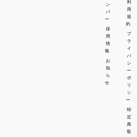
利
ッピン
上、内
ン
す。
グした
容が変
用
バ
※詳細
もの
わる可
規
ー
は店内
能性が
約
メニュ
採
＊仕入
ござい
ーを御
プ
れ、メ
ます。
用
覧くだ
ラ
ニュー
情
さい。
イ
の都合
 ●白ワ
報
※仕入
バ
により
イン
れ状況
お
変更の
　・オ
シ
により
知
可能性
ルテン
ー
一部料
ら
がござ
セ ビア
ポ
理内容
せ
います
ンコ (イ
リ
が変更
タリア/
シ
となる
辛口/ラ
ー
ことが
イトボ
ござい
特
ディ/シ
ますの
ャルド
定
でご了
ネ、ト
商
承くだ
レッビ
取
さい。
アーノ)