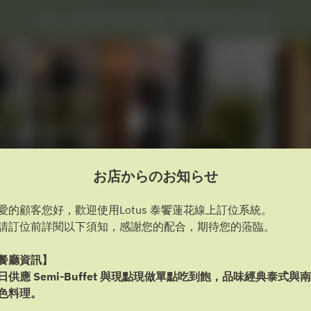
Lotus - Caesar Park Hotels, Caesar Park Banqiao
お店からのお知らせ
愛的顧客您好，歡迎使用Lotus 泰饗蓮花線上訂位系統。
お店からのお知らせを表示
請訂位前詳閱以下須知，感謝您的配合，期待您的蒞臨。
餐廳資訊】
Lotus
日供應 Semi-Buffet 與現點現做單點吃到飽，品味經典泰式與
色料理。
2名