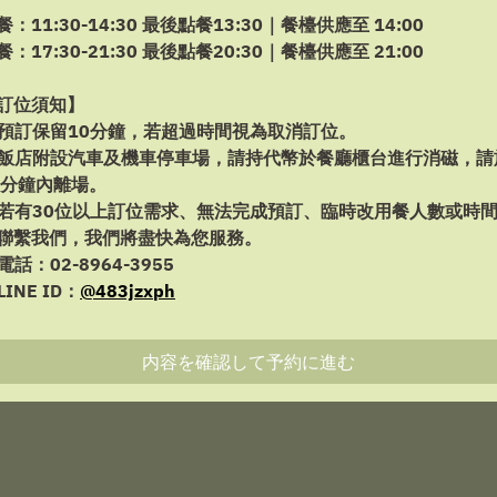
餐：11:30-14:30 最後點餐13:30｜餐檯供應至 14:00
8月8日 (土)
餐：17:30-21:30 最後點餐20:30｜餐檯供應至 21:00
時間を選択
訂位須知】
預訂保留10分鐘，若超過時間視為取消訂位。
予約を続ける
飯店附設汽車及機車停車場，請持代幣於餐廳櫃台進行消磁，請
5分鐘內離場。
若有30位以上訂位需求、無法完成預訂、臨時改用餐人數或時
聯繫我們，我們將盡快為您服務。
Powered by
電話：02-8964-3955
LINE ID：
@483jzxph
内容を確認して予約に進む