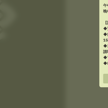
午
晚
【
◆
◆
1
◆
請
◆
◆