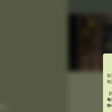
親
敬
【
每
特