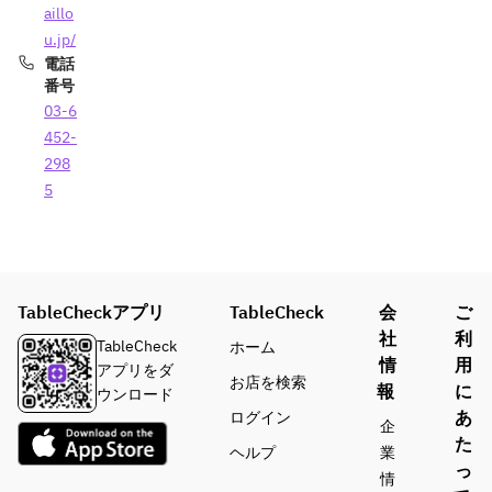
aillo
u.jp/
電話
番号
03-6
452-
298
5
TableCheckアプリ
TableCheck
会
ご
社
利
TableCheck
ホーム
情
用
アプリをダ
お店を検索
報
に
ウンロード
あ
ログイン
企
た
ヘルプ
業
っ
情