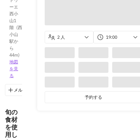
ドゥ
ーエ
西小
山1
階
(
西
小山
2 人
19:00
駅か
ら
44m
)
地図
を見
る
メルマガ
リストに保存
シェア
道順を表示
予約する
旬の
食材
を使
用し