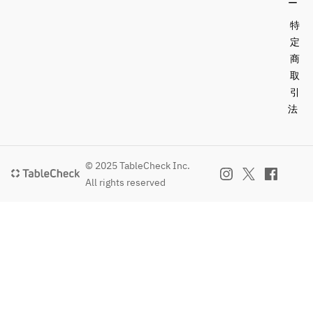
ー
特
定
商
取
引
法
© 2025 TableCheck Inc.
All rights reserved