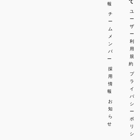
て
報
ユ
チ
ー
ー
ザ
ム
ー
メ
利
ン
用
バ
規
ー
約
採
プ
用
ラ
情
イ
報
バ
お
シ
知
ー
ら
ポ
せ
リ
シ