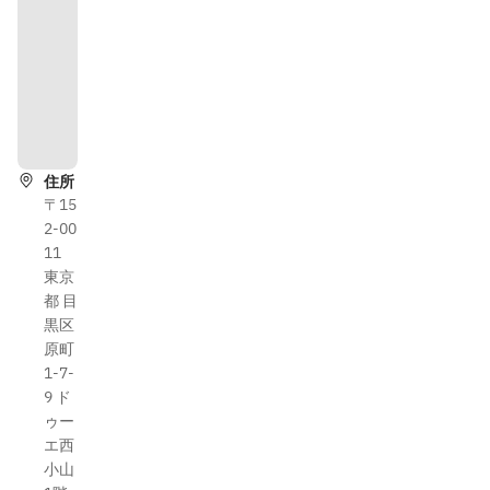
道
順
を
表
示
住所
〒15
2-00
11
東京
都 目
黒区
原町
1-7-
9 ド
ゥー
エ西
小山