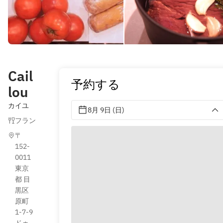
Cail
予約する
lou
カイユ
8月 9日 (日)
フランス料理
〒
152-
0011 
東京
都 目
黒区 
原町
1-7-9 