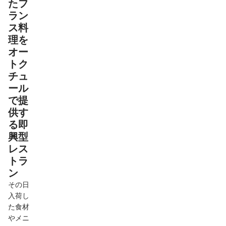
たフ
ラン
ス料
理を
オー
トク
チュ
ール
で提
供す
る即
興型
レス
トラ
ン
その日
入荷し
た食材
やメニ