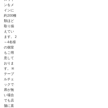
ンをメ
インに
約200種
類ほど
取り揃
えてい
ます。 2
～4名様
の個室
もご用
意して
おりま
す。 ※
テーブ
ルチェ
ックで
席が無
い場合
でも店
舗に直