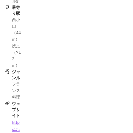
1階
最寄
り駅
西小
山
（44
m）
洗足
（71
2
m）
ジャ
ンル
フラ
ンス
料理
ウェ
ブサ
イト
http
s://c