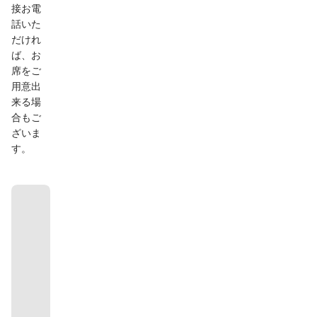
接お電
話いた
だけれ
ば、お
席をご
用意出
来る場
合もご
ざいま
す。