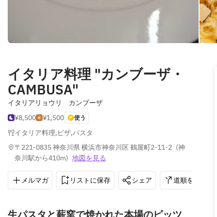
イタリア料理 "カンブーザ・
CAMBUSA"
イタリアリョウリ カンブーザ
¥8,500
¥1,500
使う
イタリア料理
,
ピザ
,
パスタ
〒221-0835 神奈川県 横浜市神奈川区 鶴屋町2‐11‐2
(
神
奈川駅から410m
)
地図を見る
メルマガ
リストに保存
シェア
道順を表示
生パスタと薪窯で焼かれた本場のピッツ