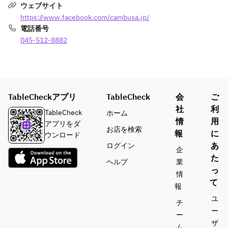
ウェブサイト
https://www.facebook.com/cambusa.jp/
電話番号
045-512-8882
TableCheckアプリ
TableCheck
会
ご
社
利
TableCheck
ホーム
情
用
アプリをダ
お店を検索
報
に
ウンロード
あ
ログイン
企
た
ヘルプ
業
っ
情
て
報
ユ
チ
ー
ー
ザ
ム