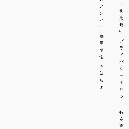
ー
メ
利
ン
用
バ
規
ー
約
採
プ
用
ラ
情
イ
報
バ
お
シ
知
ー
ら
ポ
せ
リ
シ
ー
特
定
商