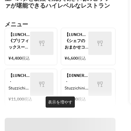
ァが堪能できるハイレベルなレストラン
メニュー
【LUNCH】
【LUNCH】
Pranzo B 
Pranzo C 
《プリフィ
《シェフの
¥4400
¥6600
ックスーコ
おまかせコ
ース》
ース》
¥4,400
税込
¥6,600
税込
ピッツァ、
・
パスタ、メ
Stuzzichini
インをお選
　はじまり
【LUNCH】
【DINNER】
びいただけ
のひとくち
Pranzo S 
プリフィッ
・
・
ます。
・
¥11000
クスコース 
Stuzzichini
Stuzzichini
・
Antipasto　
¥8800
　はじまり
　はじまり
Stuzzichini
前菜①
¥11,000
税込
¥8,800
税込
のひとくち
のひとくち
表示を増やす
　はじまり
・
・
・
のひとくち
Antipasto　
Antipasto
Antipasto　
・
前菜②
　前菜①
前菜
Antipasto
・Pizza　ピ
・
・Pizza o 
　前菜
ッツァ