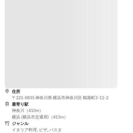
Antipasto
Pasta　ピッ
・Pizza o 
・Pasta　手
　前菜②
ツァ又はパ
Pasta　ピ
打ちパスタ
・Pizza　
スタ
ッツァ又は
・Carne　本
ピッツァ
・Pesce o 
パスタ
日のお肉料
・Pasta　
Carne　お魚
・Pesce o 
理
手打ちパス
料理又はお
Carne　お
・Dolce e 
タ
肉料理
魚料理又は
Caffè　ドル
・Carne　
・Dolce e 
お肉料理
チェとカフ
本日のお肉
Caffè　ドル
・Dolce e 
ェ
料理
チェとカフ
Caffè　ド
・Dolce e 
ェ
ルチェとカ
Caffè　ド
道順を表示
フェ
ルチェとカ
フェ
住所
〒221-0835 神奈川県 横浜市神奈川区 鶴屋町2‐11‐2
最寄り駅
神奈川（410m）
横浜 (横浜市交通局)（413m）
ジャンル
イタリア料理
,
ピザ
,
パスタ