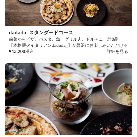
dadada_スタンダードコース
前菜から
ピザ、
パスタ、
魚、
グリル
肉、
ドルチェ
計
8
品
【
本格薪火
イタリアン
dadada
_】
が
贅沢に
お
楽しみいただける
コースです。
¥13,200
税込
詳細を見る