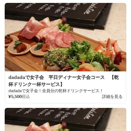
dadadaで女子会 平日ディナー女子会コース 【乾
杯ドリンク一杯サービス】
dadadaで
女子会！
全員分の
乾杯
ドリンクサービス！
¥5,500
税込
詳細を見る