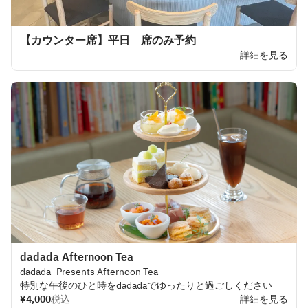
【カウンター席】平日 席のみ予約
詳細を見る
dadada Afternoon Tea
dadada
_
Presents
Afternoon
Tea
特別な
午後の
ひと
時を
dadadaでゆったりと
過ごしください
¥4,000
税込
詳細を見る