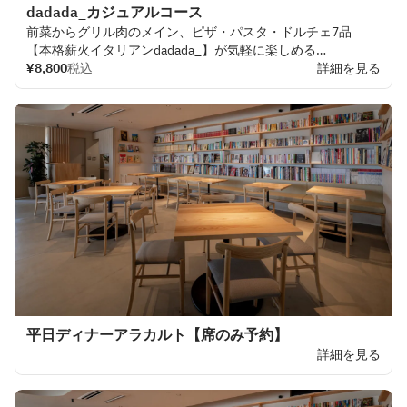
dadada_カジュアルコース
前菜から
グリル
肉の
メイン、
ピザ
・
パスタ
・
ドルチェ
7
品
【
本格薪火
イタリアン
dadada
_】
が
気軽に
楽しめる
コースです。
¥8,800
税込
詳細を見る
平日ディナーアラカルト【席のみ予約】
詳細を見る