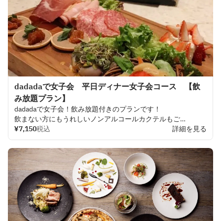
dadadaで女子会 平日ディナー女子会コース 【飲
み放題プラン】
dadadaで
女子会！
飲み
放題付きの
プランです！
飲まない
方にもうれしい
ノンアルコールカクテルもご
用意しています！
¥7,150
税込
詳細を見る