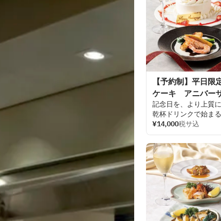
【予約制】平日限定
ケーキ アニバー
記念日を
、より
上質
乾杯
ドリンクで
始ま
厳選された
¥14,000
税サ込
食材を
用
深いこだわりを
込め
食後に
は、
ホテル
特
ご
希望に
応じて
メッ
方との
記念日を
華や
心に
残るひとと
きを
楽しみください。
メッセージ
内容
（
20
付けくださいませ。