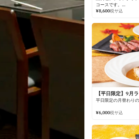
コースです。
ホテル
¥8,600
最上階の
税サ込
鉄板
過ごしくださいませ
【平日限定】9月
平日限定の
月替わり
¥6,000
税サ込