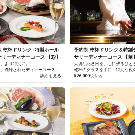
 乾杯ドリンク+特製ホール
予約制 乾杯ドリンク＆特製
サリーディナーコース 【彩】
サリーディナーコース 【華
に、より
特別に。
大切な
記念日を、
心に
残るひと
る、
洗練された
ディナーコース。
乾杯の
グラスを
手に、
特別な
夜
い、
品数を
絞ることで
一
詳細を見る
皿
一
皿に
シェフ
¥26,000
厳選の
税サ込
食材を
贅沢に
使用
ました。
ディナーコースは、
記念日やお
製の
ホールケーキをご
用意。
 ご
希望に
応じて、
メッセージプ
セージプレートを
添え、
大切な
大切な
方との
思い
出に、
心を
込
かに
演出いたします。
届けします。
、
上質なおもてなしとともに
お
メッセージ
内容
（
20文字程度）
付けくださいませ。
文字程度）は
ご
予約の
際に
お
申し
その
他の
特典や
割引、
JAL
クー