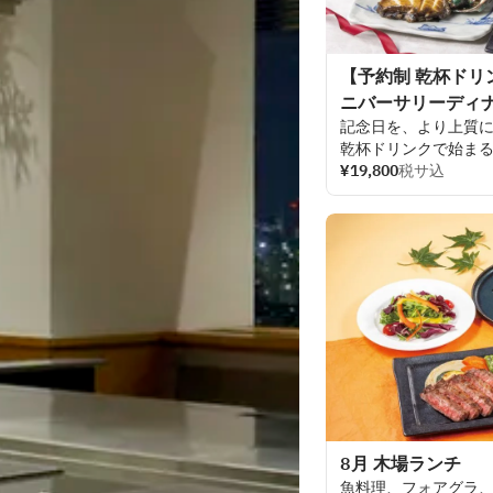
★
3
日前までご
予約を
【予約制 乾杯ド
ニバーサリーディナ
記念日を
、より
上質
乾杯
ドリンクで
始ま
フォアグラや
¥19,800
税サ込
活鮑等
絞ることで
一
皿
一
皿
食後に
は、
ホテル
特
ご
希望に
応じて
メッ
方との
記念日を
華や
心に
残るひとと
きを
楽しみください。
メッセージ
内容
（
20
付けくださいませ。
★
3
日前までご
予約を
8月 木場ランチ
魚料理
、
フォアグラ