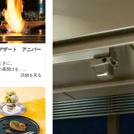
デザート アニバー
】
と
きに。
の
幕開けを。
した
詳細を見る
祝いの
席に
ぴったり。
レートもご
用意可能。
めたおもてなしをお
は
ご
予約の
際に
お
申し
ポン
等との
併用は