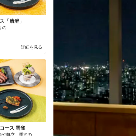
ース「清澄」
りの
詳細を見る
コース 雲雀
老や
帆立、
季節の