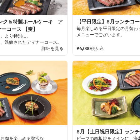
不可とさせていただきます
承ります。
リンク＆特製ホールケーキ ア
【平日限定】8月ランチコ
毎月楽しめる
平日限定の
月替わ
ーコース 【奏】
メニューでございます。
に、より
特別に。
る、
洗練された
ディナーコース。
厳選された
食材を
用い、
詳細を見る
品数を
¥6,000
税サ込
に
深いこだわりを
込めました。
製の
ホールケーキをご
用意。
セージプレートを
添え、
大切な
かに
演出いたします。
、
上質なおもてなしとともに
お
文字程度）は
ご
予約の
際に
お
申し
承ります。
8月【土日祝日限定】ランチ
、
お
肉を
楽しめる
贅沢な
ビーフの
鉄板焼を
メインに、
海