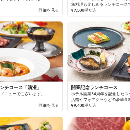
魚料理も
楽しめる
ランチコース
焼で、
至福の
ひとと
きをお
詳細を見る
¥7,500
税サ込
。
ランチコース「清澄」
開業記念ランチコース
の
メニューでございます。
ホテル
開業
34
周年を
記念した
ス
活鮑や
フォアグラなどの
豪華食
詳細を見る
鉄板焼の
¥9,400
税サ込
醍醐味を
味わえる
ラン