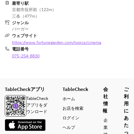
ガーセット
最寄り駅
ップコーン
京都市役所前（122m）
と一緒に、
映画館より
などのフー
三条（477m）
映画館より
はカジュア
ドもご用意
ジャンル
はカジュア
ルで自由に
しておりま
バーガー
ルで自由に
お子様と映
す。
ウェブサイト
お子様と映
画を楽しみ
https://www.fortunegarden.com/topics/cinema
画を楽しみ
ながらお過
電話番号
ながらお過
ごしいただ
ごしいただ
075-254-8830
けるイベン
けるイベン
トです。
トです。
小さなお子
小さなお子
様も大歓
様も大歓
迎！
TableCheckアプリ
迎！
TableCheck
会
ご
夏休みの思
夏休みの思
社
利
い出に是非
TableCheck
ホーム
い出に是非
情
用
お越しくだ
アプリをダ
お店を検索
お越しくだ
報
に
さい。
ウンロード
さい。
あ
ログイン
企
■上映チケッ
た
ヘルプ
業
■オリジナル
ト
っ