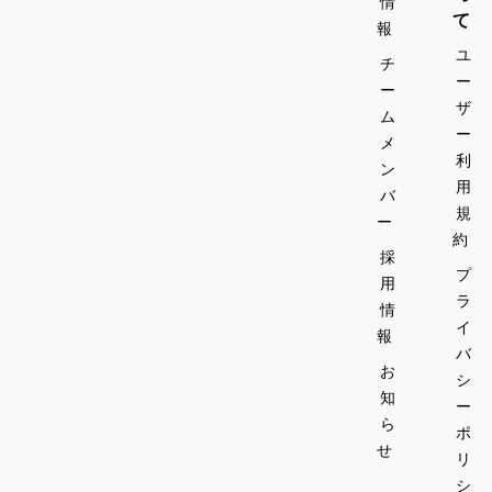
情
照焼きハン
中学生〜大
て
バーガーセ
報
人　￥1,000
ット付き上
ユ
チ
映チケット
ー
※ワンドリン
ー
中学生〜大
ザ
クオーダー
ム
人　￥3,600
制となって
ー
メ
おります
利
ン
※ワンドリン
※こちらのチ
用
バ
クオーダー
ケット代に
規
制となって
ー
はドリンク
約
おります
代金は含ま
採
※こちらのチ
プ
れておりま
用
ケット代に
ラ
せんので当
情
はドリンク
日ご注文を
イ
報
代金は含ま
お願いしま
バ
れておりま
お
す
シ
せんので当
知
（ソフトド
ー
日ご注文を
リンク
ら
ポ
お願いしま
￥500〜/ア
せ
リ
す
ルコール
シ
（ソフトド