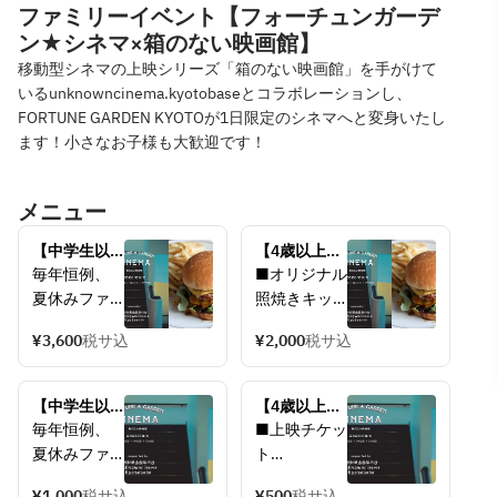
ファミリーイベント【フォーチュンガーデ
ン★シネマ×箱のない映画館】
移動型シネマの上映シリーズ「箱のない映画館」を手がけて
いるunknowncinema.kyotobaseとコラボレーションし、
FORTUNE GARDEN KYOTOが1日限定のシネマへと変身いたし
ます！小さなお子様も大歓迎です！
メニュー
【中学生以
【4歳以上〜
上〜大人】
小学生以
毎年恒例、
■オリジナル
8/11CINEMA 
下】
夏休みファ
照焼きキッ
ハンバーガ
8/11CINEMA 
ミリーイベ
ズハンバー
ーセット＋
キッズハン
¥3,600
税サ込
¥2,000
税サ込
ントを開催
ガーセット
上映チケッ
バーガーセ
いたしま
＋上映チケ
ト
ット＋上映
す！
ット
【中学生以
チケット
【4歳以上〜
今年は、各
4歳以上〜小
上〜大人】
小学生以
毎年恒例、
■上映チケッ
地のイベン
学生以下　
8/11CINEMA 
下】
夏休みファ
ト
ト会場やカ
￥2,000
上映チケッ
8/11CINEMA 
ミリーイベ
4歳以上〜小
フェなどで
ト
上映チケッ
¥1,000
税サ込
¥500
税サ込