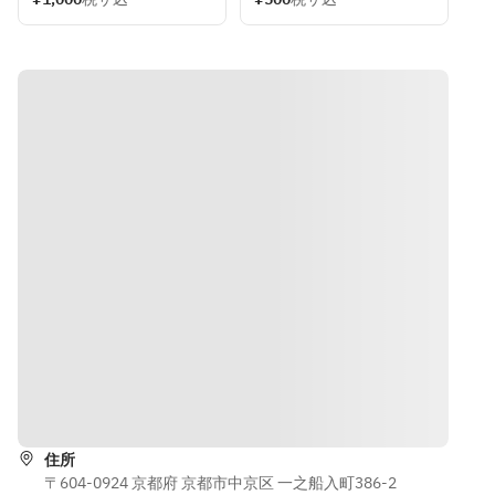
ントを開催
学生以下　
ト
「箱のない
ワンドリン
いたしま
￥500
映画館」と
クオーダー
す！
して移動型
制です
今年は、各
ワンドリン
シネマの上
地のイベン
クオーダー
映を手がけ
※3歳以下の
ト会場やカ
制です
ている
お子様は無
フェなどで
unknowncin
料で入館い
「箱のない
※3歳以下の
emaとコラボ
ただけます
映画館」と
お子様は無
レーション
※ドリンク代
して移動型
料で入館い
し、フォー
は含んでお
シネマの上
ただけます
チュンの会
りませんの
映を手がけ
※ドリンク代
場がシネマ
で当日ご注
ている
は含んでお
へと変身い
文をお願い
unknowncin
りませんの
たします。
します（ソ
emaとコラボ
で当日ご注
フトドリン
レーション
文をお願い
フォーチュ
ク￥500）
し、フォー
します（ソ
道順を表示
ンオリジナ
※上映チケッ
チュンの会
フトドリン
ルのボリュ
ト代￥500を
場がシネマ
ク￥500）
ーム満点テ
含みます
住所
へと変身い
※当日ハンバ
リヤキバー
〒604-0924 京都府 京都市中京区 一之船入町386-2
たします。
ーガーやポ