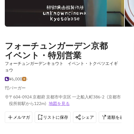
フォーチュンガーデン京都
イベント・特別営業
フォーチュンガーデンキョウト イベント・トクベツエイギ
ョウ
¥6,000
-
バーガー
〒604-0924 京都府 京都市中京区 一之船入町386-2
(
京都市
役所前駅から122m
)
地図を見る
メルマガ
リストに保存
シェア
道順を表示