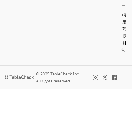
￥1,000〜）
リンク
ー
※当日ハンバ
￥500〜/ア
ーガーやポ
特
ルコール
ップコーン
定
￥1,000〜）
などのフー
商
ドもご用意
取
※上映チケッ
しておりま
引
ト代￥1,000
す。
法
を含みます
© 2025 TableCheck Inc.
All rights reserved