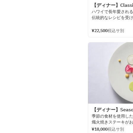
【ディナー】Classic
ハワイで
長年愛され
伝統的な
レシピを
受
コース。
4
種類の
薪を
使って
焼
¥22,500
税込サ別
プライムビーフはも
仕上げる
シーザーサラダや
フ
愉しみいただけます
【ディナー】Seas
季節の
食材を
使用し
熾火焼き
ステーキが
¥18,000
税込サ別