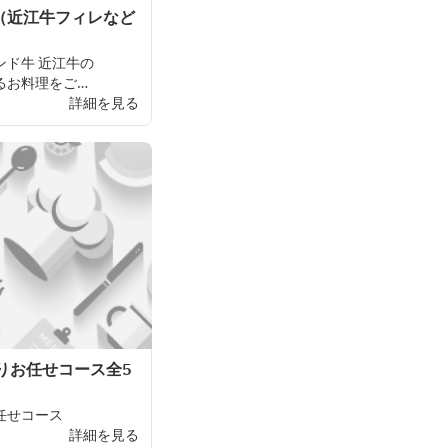
-（近江牛フィレなど
ンド
牛
近江牛の
るお
料理をご
詳細を見る
わりお任せコース全5
任せ
コース
詳細を見る