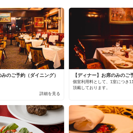
のみのご予約（ダイニング）
【ディナー】お席のみのご
個室利用料と
して、
1
室に
つき
1
頂戴しております。
詳細を見る