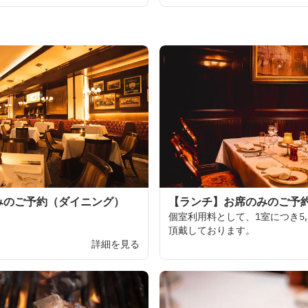
みのご予約（ダイニング）
【ランチ】お席のみのご予
個室利用料と
して、
1
室に
つき
5,
頂戴しております。
詳細を見る