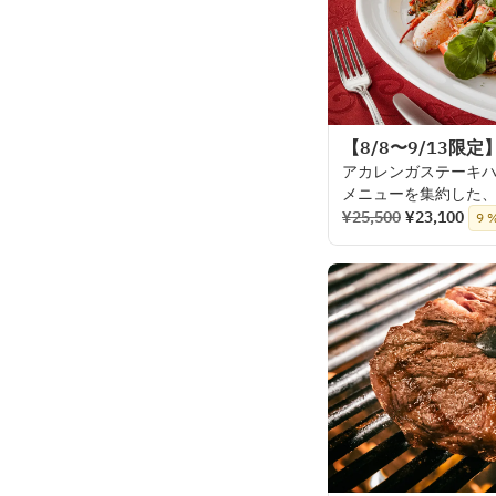
【8/8〜9/13限定】Be
アカレンガステーキ
メニューを
集約した
メインに
は
USDA
最高
¥25,500
¥23,100
9 
ランクプライムフィ
限定販売でも
大変ご
ガーリックロブスタ
チェリージュビレ」
お
選びいただけます
これまで
数々の
人気
楽しみいただける、
日頃の
感謝を
込めて
コースを、
どうぞご