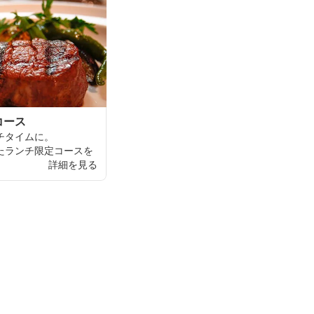
コース
チタイムに。
た
ランチ
限定
コースを
ではの
非日常空間でご
詳細を見る