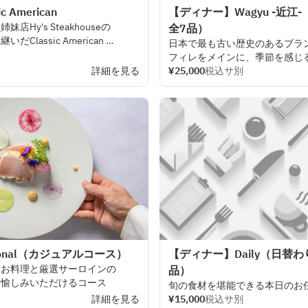
 American
【ディナー】Wagyu -近江
る
姉妹店
Hy
'
s
Steakhouseの
全7品）
け
継いだ
Classic
American
日本で
最も
古い
歴史の
ある
ブラ
フィレを
メインに、
季節を
感じ
き
上げる
詳細を見る
堪能いただける
¥25,000
税込サ別
極上
コース
ちろん、
テーブルサイドで
ランベデザートもお
。
onal（カジュアルコース）
【ディナー】Daily（日替
たお
料理と
厳選
サーロインの
品）
お
愉しみいただける
コース
旬の
食材を
堪能できる
本日の
お
詳細を見る
¥15,000
税込サ別