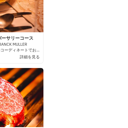
バーサリーコース
RANCK
MULLER
ルコーディネートでお
詳細を見る
ザートをお
選び
また、
デザートと
ご
一
ただきます。
と
記念日に
変わる」を
STEAK
HOUSEで、
ご
利用くださいませ。