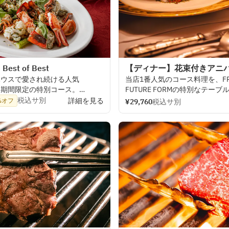
st of Best
【ディナー】花束付きアニ
ハウスで
愛され
続ける
人気
当店
1
番人気の
コース
料理を、
F
、
期間限定の
特別
コース。
FUTURE
FORMの
特別な
テーブ
楽しみいただく
特別
プラン。
税込サ別
詳細を見る
%オフ
¥29,760
税込サ別
レミニヨン、さらに
過去の
お
好きな
メインの
ステーキ、
デ
好評をいただいた
頂けるようご
用意いたします。
ーをご
用意。
デザートは
「
緒に
お
花束の
ご
用意もさせてい
または
「
バナナフォスター」より
「
何でもない
一
日がここに
来る
。
コンセプトに
掲げる
AKARENGA
を
集めてきた
メニューを
一度に
お
大切な
方との
特別な
1
日に
是非
まさに
“
Best
of
Best
”な
内容。
特別価格でお
届けする
限定
堪能くださいませ。