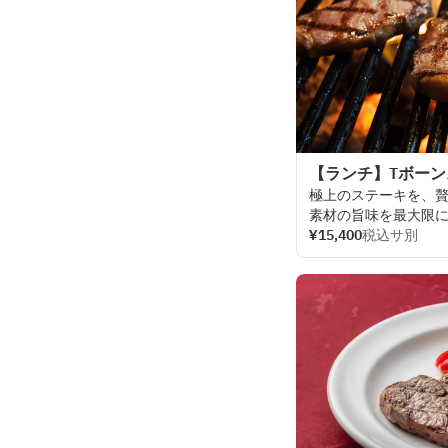
【ランチ】Tボー
極上の
ステーキを、
素材の
旨味を
最大限
AKARENGA
¥15,400
税込サ別
STEAK
H
堪能いただけます。