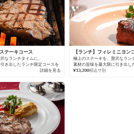
ンステーキコース
【ランチ】フィレミニヨン
贅沢な
ランチタイムに。
極上の
ステーキを、
贅沢な
ラン
に
引き
出した
ランチ
限定
コースを
素材の
旨味を
最大限に
引き
出し
OUSEならではの
非日常空間でご
詳細を見る
AKARENGA
¥13,200
税込サ別
STEAK
HOUSEなら
堪能いただけます。