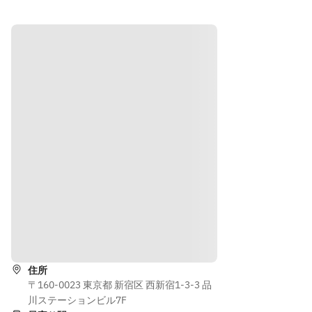
★★
★★
グ)
で遊
で遊
★★
★★
びも
びも
★★
★★
仕事
仕事
にも
にも
■完
■完
最適
最適
全プ
全プ
ライ
ライ
■外
■外
ベー
ベー
出は
出は
トな
トな
何度
何度
空間
空間
でも
でも
で遊
で遊
OK
OK
びも
びも
仕事
仕事
■ソ
■ソ
にも
にも
フト
フト
最適
最適
ドリ
ドリ
道順を表示
ンク
ンク
■外
■外
各
各
出は
出は
住所
種、
種、
何度
何度
〒160-0023 東京都 新宿区 西新宿1-3-3 品
本格
本格
でも
でも
川ステーションビル7F
コー
コー