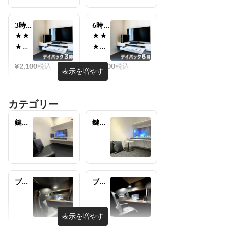
シア
シア
客様
客様
ター
ター
は、
は、
ルー
3時間
ルー
6時間
フロ
フロ
ム
パッ
ム
パッ
★★
★★
ント
ント
ク　
ク　
★★
★★
での
での
2,100
3,200
★★
★★
受付
受付
円　
円　
¥2,100
税込
¥3,200
税込
おす
おす
表示を増やす
シア
シア
とな
とな
すめ
すめ
ター
ター
って
って
サー
サー
ルー
ルー
おり
おり
カテゴリー
ビス
ビス
ム
ム
ま
ま
★★
★★
す。
す。
鍵付
鍵付
★★
★★
個室
個室
★★
★★
(プラ
(シア
★★
★★
★★
★★
イベ
ター)
★★
★★
ート
★★
★★
■完
■完
ルー
おす
おす
全プ
全プ
ブー
ブー
ム)
すめ
すめ
ライ
ライ
ス席
ス席
サー
サー
(フラ
(リク
ベー
ベー
ビス
ビス
ット)
ライ
トな
トな
表示を増やす
★★
★★
ニン
空間
空間