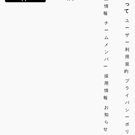
ドメ
ドメ
っ
情
ニュ
ニュ
て
■席
■席
報
ーも
ーも
のパ
のパ
ユ
充実
充実
チ
ソコ
ソコ
ー
ー
ンか
ンか
■話
■話
ザ
ム
ら簡
ら簡
題の
題の
ー
メ
単注
単注
コミ
コミ
利
文、
文、
ン
ック
ック
用
フー
フー
バ
充
充
規
ドメ
ドメ
ー
実、
実、
約
ニュ
ニュ
雑誌
雑誌
採
ーも
ーも
も読
も読
プ
用
充実
充実
み放
み放
ラ
情
題
題
イ
報
■話
■話
バ
題の
題の
■イ
■イ
お
シ
コミ
コミ
ンタ
ンタ
知
ー
ック
ック
ーネ
ーネ
ら
ポ
充
充
ット
ット
せ
実、
実、
リ
使い
使い