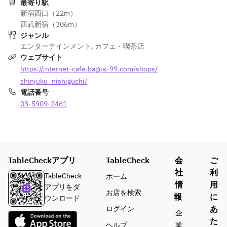
OK
OK
最寄り駅
ヒー
ヒー
新宿西口（22m）
まで
まで
■ソ
■ソ
西武新宿（306m）
飲み
飲み
フト
フト
ジャンル
放題
放題
ドリ
エンターテインメント
,
ドリ
カフェ・喫茶店
ンク
ウェブサイト
ンク
■ソ
■ソ
各
各
https://internet-cafe.bagus-99.com/shops/
フト
フト
種、
種、
shinjuku_nishiguchi/
クリ
クリ
本格
本格
電話番号
ーム
ーム
コー
コー
03-5909-2461
食べ
食べ
ヒー
ヒー
放題
放題
まで
まで
飲み
飲み
■席
■席
放題
放題
のパ
のパ
TableCheckアプリ
TableCheck
会
ご
ソコ
ソコ
■ソ
■ソ
社
利
ンか
ンか
TableCheck
ホーム
フト
フト
ら簡
ら簡
情
用
アプリをダ
クリ
クリ
お店を検索
単注
単注
報
に
ウンロード
ーム
ーム
文、
文、
あ
ログイン
企
食べ
食べ
フー
フー
た
放題
放題
ヘルプ
業