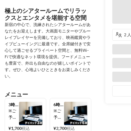
極上のシアタールームでリラッ
クスとエンタメを堪能する空間
新宿の中心で、洗練されたシアタールームがあ
なたをお迎えします。大画面モニターやブルー
2 
レイプレイヤーを完備しており、映画鑑賞やラ
イブビューイングに最適です。全席鍵付きで安
心して過ごせるプライベート空間と、無料Wi-
Fiで快適なネット環境を提供。フードメニュー
も豊富で、外出も自由なのが嬉しいポイントで
す。ぜひ、心地よいひとときをお楽しみくださ
い。
メニュー
3時間
6時間
パッ
パッ
※ご
※ご
ク
ク　
予約
予約
1,700
2,700
され
され
円　
円　
¥1,700
税込
¥2,700
税込
たお
たお