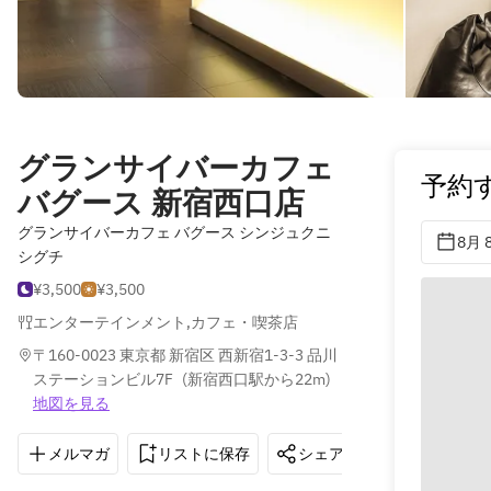
グランサイバーカフェ
予約
バグース 新宿西口店
グランサイバーカフェ バグース シンジュクニ
8月 
シグチ
¥3,500
¥3,500
エンターテインメント
,
カフェ・喫茶店
〒160-0023 東京都 新宿区 西新宿1-3-3 品川
ステーションビル7F
(
新宿西口駅から22m
)
地図を見る
メルマガ
リストに保存
シェア
道順を表示