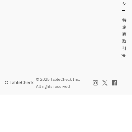
雑誌
雑誌
シ
放題
放題
も読
も読
ー
（会
（会
み放
み放
員登
員登
特
題
題
録必
録必
定
要）
要）
商
■イ
■イ
取
ンタ
ンタ
■高
■高
ーネ
ーネ
引
速
速
ット
ット
法
Free 
Free 
使い
使い
Wi-Fi
Wi-Fi
放題
放題
完備
完備
（会
（会
© 2025 TableCheck Inc.
員登
員登
■飲
■飲
All rights reserved
録必
録必
食物
食物
要）
要）
持ち
持ち
込み
込み
■高
■高
自由
自由
速
速
Free 
Free 
Wi-Fi
Wi-Fi
★★
★★