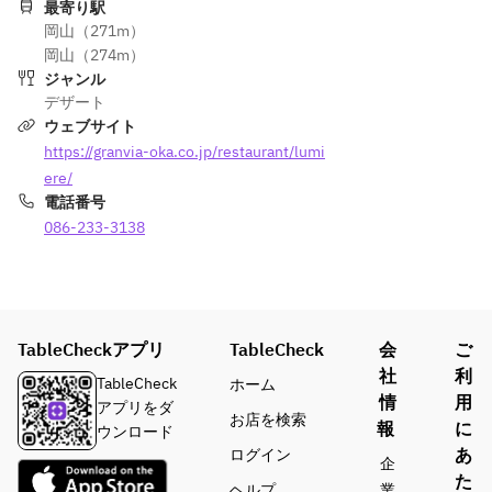
最寄り駅
岡山（271m）
岡山（274m）
ジャンル
デザート
ウェブサイト
https://granvia-oka.co.jp/restaurant/lumi
ere/
電話番号
086-233-3138
TableCheckアプリ
TableCheck
会
ご
社
利
TableCheck
ホーム
情
用
アプリをダ
お店を検索
報
に
ウンロード
あ
ログイン
企
た
ヘルプ
業