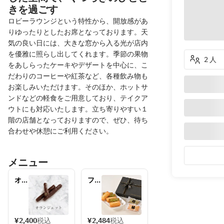
きを過ごす
ロビーラウンジという特性から、開放感があ
りゆったりとしたお席となっております。天
気の良い日には、大きな窓から入る光が店内
を優雅に照らし出してくれます。季節の果物
2 人
をあしらったケーキやデザートを中心に、こ
だわりのコーヒーや紅茶など、各種飲み物も
お楽しみいただけます。そのほか、ホットサ
ンドなどの軽食をご用意しており、テイクア
ウトにも対応いたします。立ち寄りやすい１
階の店舗となっておりますので、ぜひ、待ち
合わせや休憩にご利用ください。
メニュー
オラ
フィ
ンジ
ナン
ェッ
シ
ト　
ェ　
テイ
テイ
¥2,400
税込
¥2,484
税込