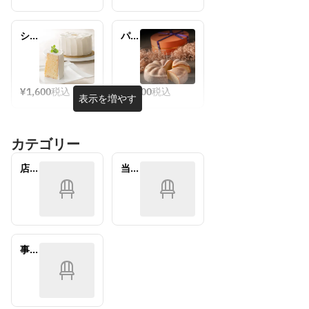
クア
クア
ウト
ウト
シフ
パ
ォン
ン・
ケー
ド・
キ
ジェ
（ホ
ン
¥1,600
税込
¥2,500
税込
表示を増やす
ール
ヌ　
テイ
テイ
クア
クア
カテゴリー
ウ
ウト
ト）
店内
当日
での
現地
ご利
決済
用
事前
決済