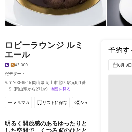
ロビーラウンジ ルミ
予約す
エール
-
¥3,000
8月 9日
デザート
〒700-8515 岡山県 岡山市北区 駅元町1番
5
(
岡山駅から271m
)
地図を見る
メルマガ
リストに保存
シェア
道順を表示
明るく開放感のあるゆったりと
した空間で、くつろぎのひとと