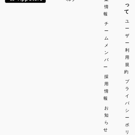
っ
情
て
報
ユ
チ
ー
ー
ザ
ム
ー
メ
利
ン
用
バ
規
ー
約
採
プ
用
ラ
情
イ
報
バ
お
シ
知
ー
ら
ポ
せ
リ