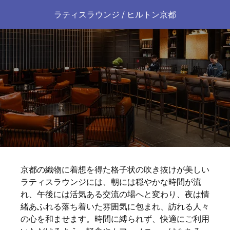
ラティスラウンジ / ヒルトン京都
京都の織物に着想を得た格子状の吹き抜けが美しい
ラティスラウンジには、朝には穏やかな時間が流
れ、午後には活気ある交流の場へと変わり、夜は情
緒あふれる落ち着いた雰囲気に包まれ、訪れる人々
の心を和ませます。時間に縛られず、快適にご利用