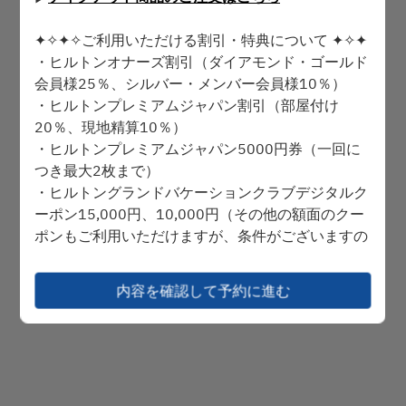
✦✧✦✧ご利用いただける割引・特典について ✦✧✦
8月8日 (土)
・ヒルトンオナーズ割引（ダイアモンド・ゴールド
会員様25％、シルバー・メンバー会員様10％）
時間を選択
・ヒルトンプレミアムジャパン割引（部屋付け
20％、現地精算10％）
予約を続ける
・ヒルトンプレミアムジャパン5000円券（一回に
つき最大2枚まで）
・ヒルトングランドバケーションクラブデジタルク
ーポン15,000円、10,000円（その他の額面のクー
Powered by
ポンもご利用いただけますが、条件がございますの
で、クーポンに書かれている注意書きをご覧くださ
い。）
内容を確認して予約に進む
※上記の特典は、公式ホームページからのウェブ予
約またはお電話でのご予約の場合のみご利用いただ
けます。
※割引・特典の併用はできかねます