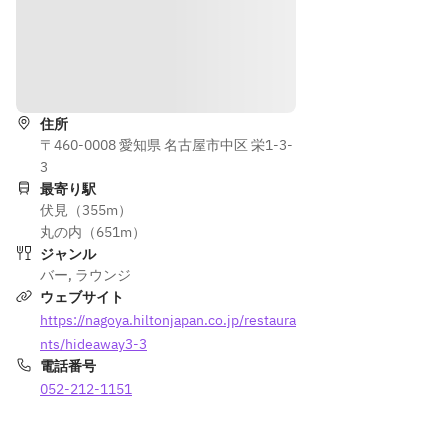
杯
す。
す。
※コ
※以
道順を表示
ーヒ
下の
ー、
カク
住所
また
テル
〒460-0008 愛知県 名古屋市中区 栄1-3-
はお
から
3
好き
お好
最寄り駅
な紅
きも
伏見（355m）
茶を
のを
丸の内（651m）
1杯
お選
ジャンル
お選
びい
バー
,
ラウンジ
びい
ただ
ウェブサイト
ただ
けま
https://nagoya.hiltonjapan.co.jp/restaura
けま
す。
nts/hideaway3-3
す。
----
電話番号
----
----
052-212-1151
----
----
----
----
----
----