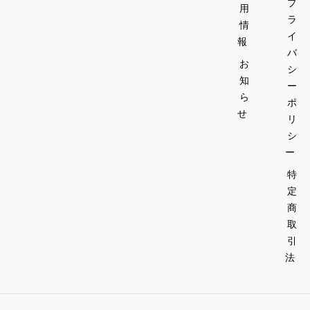
プ
ェラ
カク
用
テ
テ
ラ
情
カプ
ル。
イ
報
チー
パイ
バ
お
ノ
ナッ
シ
プル
知
ー
■紅
とコ
ら
ポ
茶
コナ
せ
リ
tブ
ッツ
シ
リリ
のト
ー
アン
ロピ
ト・
カル
特
ブレ
な甘
定
ック
さが
商
ファ
広が
取
ース
る一
引
ト
杯で
法
tオ
す。
リジ
ナ
■カ
ル・
クテ