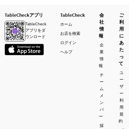
----
----
--
----
TableCheckアプリ
TableCheck
会
ご
■コ
---
社
利
ーヒ
TableCheck
ホーム
情
用
ー
■カ
アプリをダ
お店を検索
コー
クテ
報
に
ウンロード
ヒー
ル
あ
ログイン
企
アメ
「ピ
た
ヘルプ
業
リカ
ーニ
っ
情
ン
ャ」
て
報
エス
ピニ
ユ
プレ
ャ・
チ
ー
ッソ
コラ
ー
エス
ーダ
ザ
ム
プレ
をツ
ー
メ
ッソ
イス
利
ン
マキ
トし
用
バ
アー
た南
規
ー
ト
国気
約
カフ
分の
採