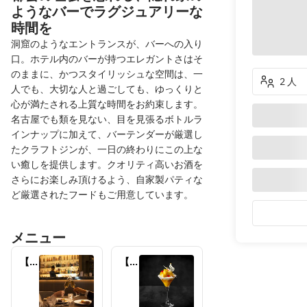
ようなバーでラグジュアリーな
時間を
洞窟のようなエントランスが、バーへの入り
口。ホテル内のバーが持つエレガントさはそ
のままに、かつスタイリッシュな空間は、一
2 人
人でも、大切な人と過ごしても、ゆっくりと
心が満たされる上質な時間をお約束します。
名古屋でも類を見ない、目を見張るボトルラ
インナップに加えて、バーテンダーが厳選し
たクラフトジンが、一日の終わりにこの上な
い癒しを提供します。クオリティ高いお酒を
さらにお楽しみ頂けるよう、自家製パティな
ど厳選されたフードもご用意しています。
メニュー
【毎
【季
週
節限
金・
定】
土曜
マン