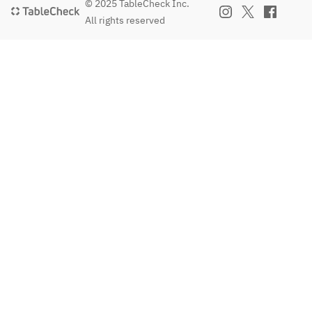
© 2025 TableCheck Inc.
アー
ル
All rights reserved
ルグ
「ベ
レイ
リー
tシ
ト」
ング
ブル
ルエ
ーベ
ステ
リー
ー
をふ
ト・
んだ
ダー
んに
ジリ
使っ
ン
たフ
tス
ルー
プリ
ティ
ー
ーな
ム・
カク
セイ
テ
ロ
ル。
ン・
ブル
シン
ーベ