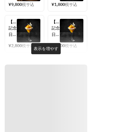
日】
ゴー
¥9,800
税サ込
¥1,800
税サ込
ジャ
の夜
ズナ
パフ
イト
【季
ェ
【季
ディ
節限
「ソ
節限
記念
記念
ナー
定】
レイ
定】
日や
日や
コー
マン
ユ」
マン
推し
推し
ス
ゴー
ゴー
¥2,800
税サ込
¥3,800
税サ込
活
活
表示を増やす
の夜
の夜
に、
に、
パフ
パフ
メッ
メッ
ェ
ェ
セー
セー
「ソ
「ソ
ジプ
ジプ
レイ
レイ
レー
レー
ユ」
ユ」
トの
トの
＋お
＋お
好き
好き
オプ
オプ
なコ
な季
ショ
ショ
ーヒ
節の
ンも
ンも
ーま
カク
ご用
ご用
たは
テル
意し
意し
紅
1杯
てい
てい
茶 1 
ま
ま