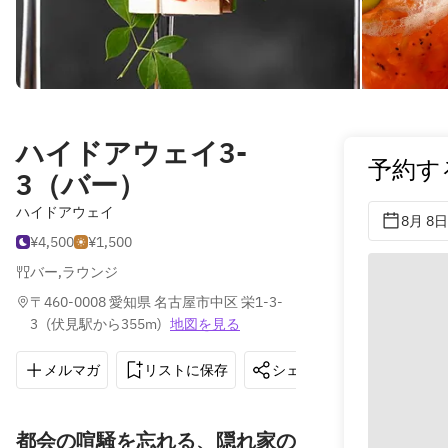
ハイドアウェイ3-
予約す
3（バー）
ハイドアウェイ
8月 8日
¥4,500
¥1,500
バー
,
ラウンジ
〒460-0008 愛知県 名古屋市中区 栄1-3-
3
(
伏見駅から355m
)
地図を見る
メルマガ
リストに保存
シェア
道順を表示
都会の喧騒を忘れる、隠れ家の