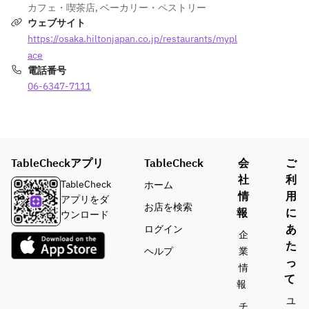
カフェ・喫茶店
,
ベーカリー・ペストリー
ウェブサイト
https://osaka.hiltonjapan.co.jp/restaurants/mypl
ace
電話番号
06-6347-7111
TableCheckアプリ
TableCheck
会
ご
社
利
TableCheck
ホーム
情
用
アプリをダ
お店を検索
報
に
ウンロード
あ
ログイン
企
た
ヘルプ
業
っ
情
て
報
ユ
チ