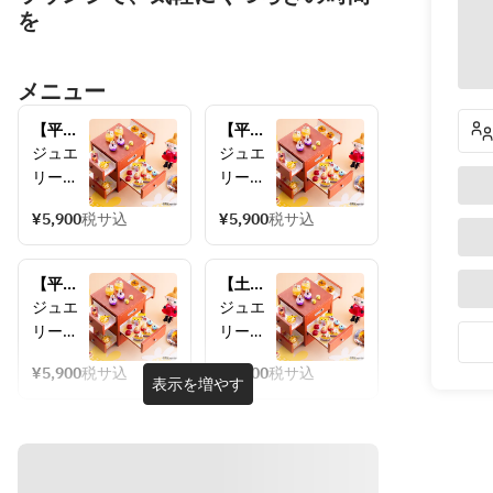
を
メニュー
【平
【平
日】リ
日】リ
ジュエ
ジュエ
トルミ
トルミ
リーボ
リーボ
イのア
イのア
ックス
ックス
フタヌ
フタヌ
¥5,900
税サ込
¥5,900
税サ込
のよう
のよう
ーンテ
ーンテ
な箱型
な箱型
ィー 
ィー 
アフタ
アフタ
~12:00~
【平
~15:00~
【土日
ヌーン
ヌーン
日】  リ
祝】 リ
ジュエ
ジュエ
ティー
ティー
トルミ
トルミ
リーボ
リーボ
セット
セット
イのア
イのア
ックス
ックス
をご用
をご用
フタヌ
フタヌ
¥5,900
税サ込
¥6,900
税サ込
のよう
のよう
表示を増やす
ーンテ
ーンテ
意いた
意いた
な箱型
な箱型
ィー 
ィー 
しま
しま
アフタ
アフタ
~18:00~
~12:00~
す。
す。
ヌーン
ヌーン
ティー
ティー