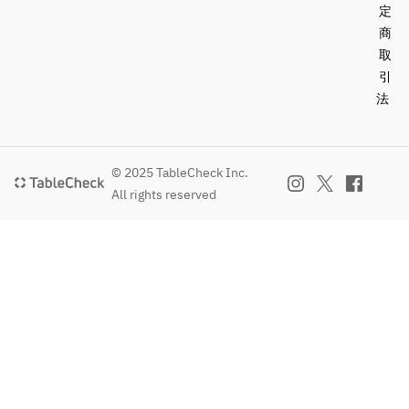
定
商
取
引
法
© 2025 TableCheck Inc.
All rights reserved