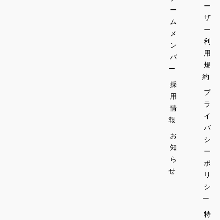
ー
ー
ザ
ム
ー
メ
利
ン
用
バ
規
ー
約
採
プ
用
ラ
情
イ
報
バ
お
シ
知
ー
ら
ポ
せ
リ
シ
ー
特