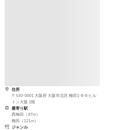
セット
セット
をご用
をご用
意いた
意いた
しま
しま
す。
す。
道順を表示
住所
〒530-0001 大阪府 大阪市北区 梅田1-8-8 ヒル
トン大阪 1階
最寄り駅
西梅田（47m）
梅田（121m）
ジャンル