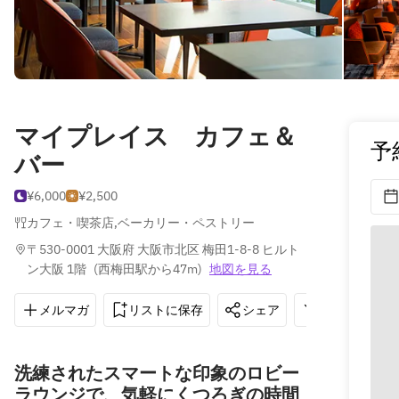
マイプレイス カフェ＆
予
バー
¥6,000
¥2,500
カフェ・喫茶店
,
ベーカリー・ペストリー
〒530-0001 大阪府 大阪市北区 梅田1-8-8 ヒルト
ン大阪 1階
(
西梅田駅から47m
)
地図を見る
メルマガ
リストに保存
シェア
道順を表示
洗練されたスマートな印象のロビー
ラウンジで、気軽にくつろぎの時間